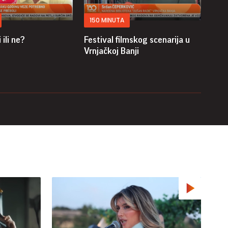
150 MINUTA
15
 ili ne?
Festival filmskog scenarija u
Kako
Vrnjačkoj Banji
tren
god