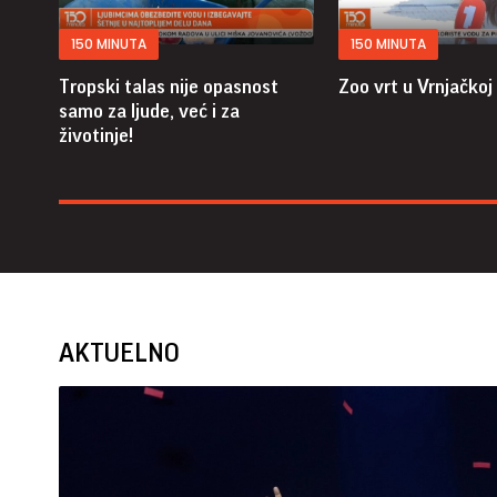
150 MINUTA
150 MINUTA
Tropski talas nije opasnost
Zoo vrt u Vrnjačkoj
samo za ljude, već i za
životinje!
AKTUELNO