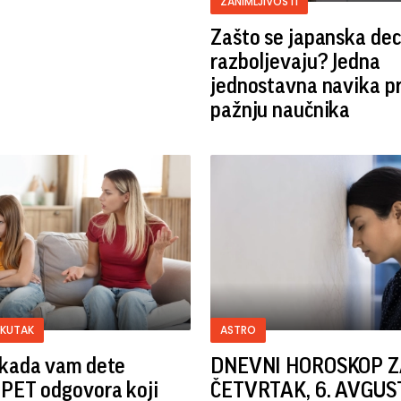
ZANIMLJIVOSTI
Zašto se japanska dec
razboljevaju? Jedna
jednostavna navika pr
pažnju naučnika
 KUTAK
ASTRO
i kada vam dete
DNEVNI HOROSKOP 
 PET odgovora koji
ČETVRTAK, 6. AVGUS