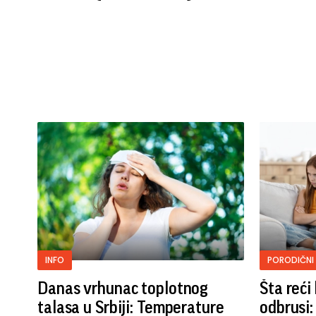
INFO
PORODIČNI
Danas vrhunac toplotnog
Šta reć
talasa u Srbiji: Temperature
odbrusi: