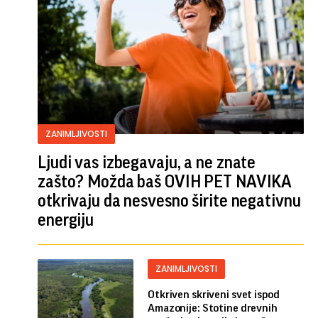
ZANIMLJIVOSTI
Ljudi vas izbegavaju, a ne znate
zašto? Možda baš OVIH PET NAVIKA
otkrivaju da nesvesno širite negativnu
energiju
ZANIMLJIVOSTI
Otkriven skriveni svet ispod
Amazonije: Stotine drevnih