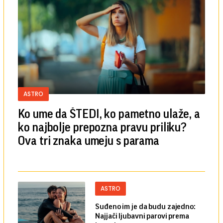
ASTRO
Ko ume da ŠTEDI, ko pametno ulaže, a
ko najbolje prepozna pravu priliku?
Ova tri znaka umeju s parama
ASTRO
Suđeno im je da budu zajedno:
Najjači ljubavni parovi prema