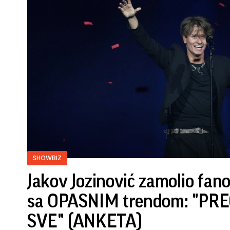
SHOWBIZ
Jakov Jozinović zamolio fan
sa OPASNIM trendom: "PR
SVE" (ANKETA)