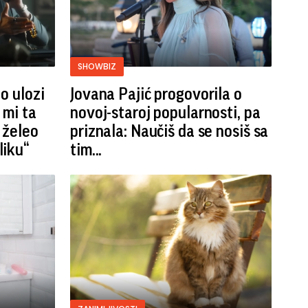
SHOWBIZ
o ulozi
Jovana Pajić progovorila o
 mi ta
novoj-staroj popularnosti, pa
 želeo
priznala: Naučiš da se nosiš sa
liku“
tim...