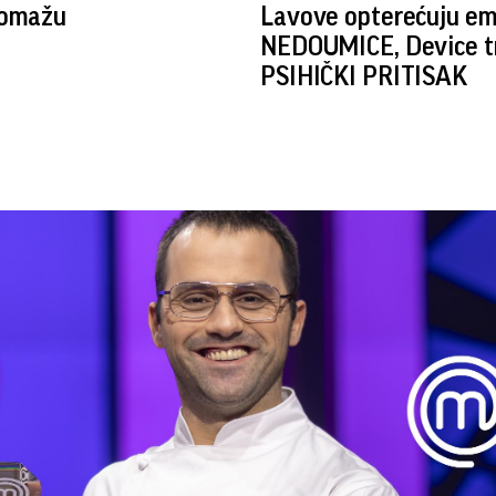
pomažu
Lavove opterećuju em
NEDOUMICE, Device tr
PSIHIČKI PRITISAK