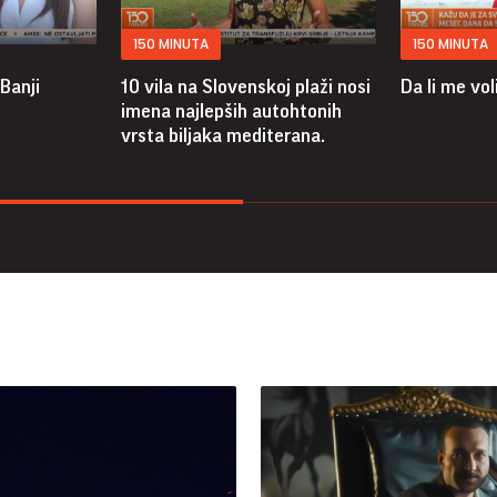
150 MINUTA
150 MINUTA
 Banji
10 vila na Slovenskoj plaži nosi
Da li me voli
imena najlepših autohtonih
vrsta biljaka mediterana.