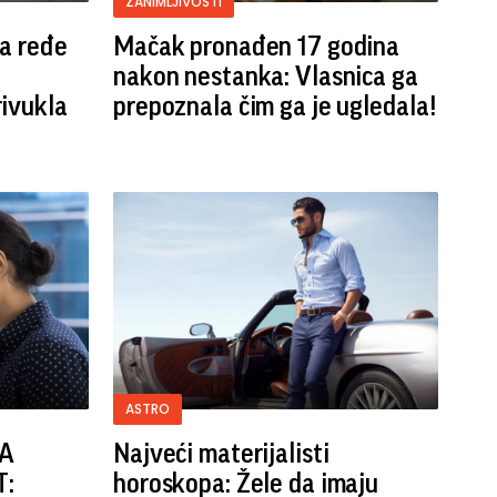
ZANIMLJIVOSTI
a ređe
Mačak pronađen 17 godina
nakon nestanka: Vlasnica ga
ivukla
prepoznala čim ga je ugledala!
ASTRO
ZA
Najveći materijalisti
T:
horoskopa: Žele da imaju