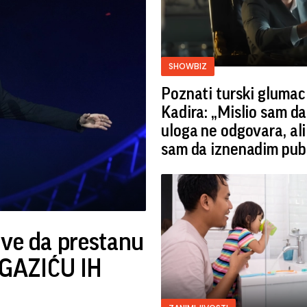
SHOWBIZ
Poznati turski glumac 
Kadira: „Mislio sam da
uloga ne odgovara, ali
sam da iznenadim pub
ove da prestanu
EGAZIĆU IH