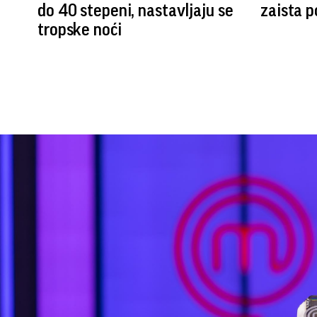
do 40 stepeni, nastavljaju se
zaista 
tropske noći