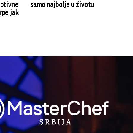
otivne
samo najbolje u životu
pe jak