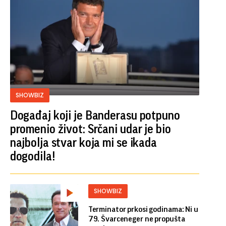
SHOWBIZ
Događaj koji je Banderasu potpuno
promenio život: Srčani udar je bio
najbolja stvar koja mi se ikada
dogodila!
SHOWBIZ
Terminator prkosi godinama: Ni u
79. Švarceneger ne propušta