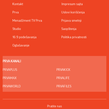
Kontakt
Impresum sajta
Prva
Uslovi korišćenja
Menadžment TV Prva
Prijava smetnji
Studio
Saopštenja
16:9 podešavanja
Politika privatnosti
Oglašavanje
PRVA KANALI
PRVAPLUS
PRVAKICK
PRVAMAX
PRVALIFE
PRVAWORLD
PRVAFILES
Pratite nas