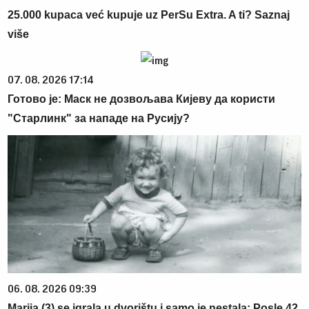
25.000 kupaca već kupuje uz PerSu Extra. A ti? Saznaj
više
07. 08. 2026 17:14
Готово је: Маск не дозвољава Кијеву да користи
"Старлинк" за нападе на Русију?
06. 08. 2026 09:39
Marija (3) se igrala u dvorištu i samo je nestala: Posle 42