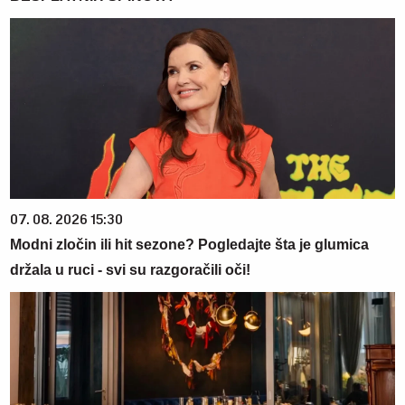
07. 08. 2026 15:30
Modni zločin ili hit sezone? Pogledajte šta je glumica
držala u ruci - svi su razgoračili oči!