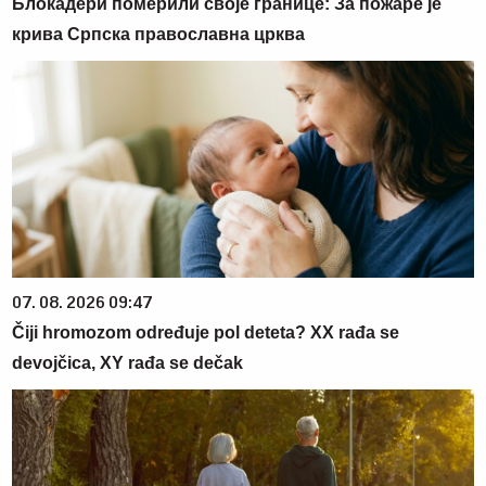
Блокадери померили своје границе: За пожаре је
крива Српска православна црква
07. 08. 2026 09:47
Čiji hromozom određuje pol deteta? XX rađa se
devojčica, XY rađa se dečak