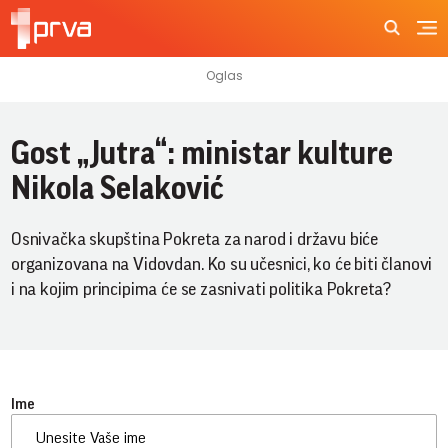
Gost „Jutra“: ministar kulture
Nikola Selaković
Osnivačka skupština Pokreta za narod i državu biće
organizovana na Vidovdan. Ko su učesnici, ko će biti članovi
i na kojim principima će se zasnivati politika Pokreta?
Ime