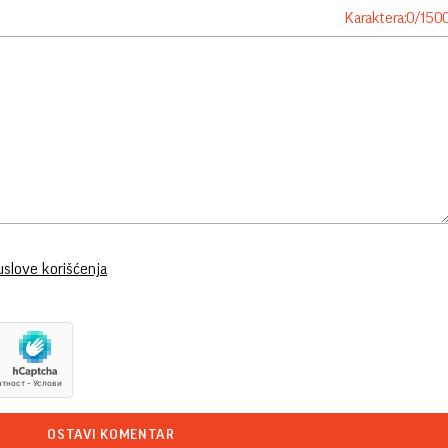
Karaktera:
0
/
150
uslove korišćenja
OSTAVI KOMENTAR