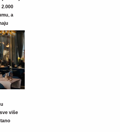
 2.000
umu, a
maju
su
sve više
ntano