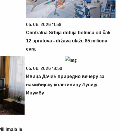
05. 08. 2026 11:59
Centralna Srbija dobija bolnicu od čak
12 spratova - država ulaže 85 miliona
evra
05. 08. 2026 19:50
Ивица Дачић приредио вечеру за
намибијску колегиницу Лусију
Ипумбу
i imala je