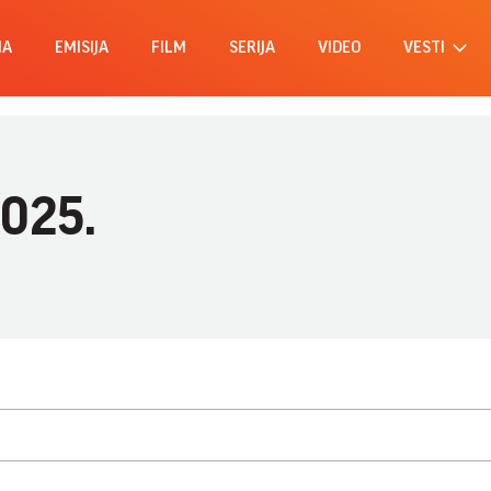
MA
EMISIJA
FILM
SERIJA
VIDEO
VESTI
2025.