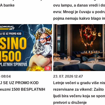
TA banke
ovu lampu, a danas vredi i do
evra: Mnogi je čuvaju u podr
pojma nemaju kakvo blago i
6 08:04
23. 07. 2026 12:47
J SE UZ PROMO KOD
Letnje večeri u gradu više ni
euzmi 1500 BESPLATNIH
rezervisane za vikend: Zašto 
ljudi bira večeru koja se spo
pretvori u druženje