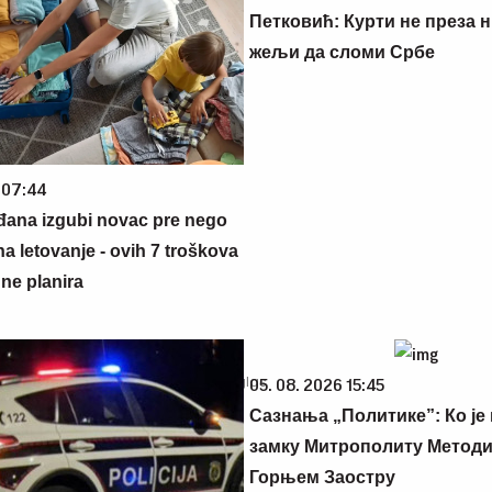
Петковић: Курти не преза н
жељи да сломи Србе
 07:44
đana izgubi novac pre nego
na letovanje - ovih 7 troškova
ne planira
05. 08. 2026 15:45
Сазнања „Политике”: Ко је
замку Митрополиту Методиј
Горњем Заостру