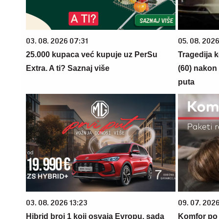
03. 08. 2026 07:31
05. 08. 202
25.000 kupaca već kupuje uz PerSu
Tragedija 
Extra. A ti? Saznaj više
(60) nakon 
puta
03. 08. 2026 13:23
09. 07. 202
Hibrid broj 1 koji osvaja Evropu, sada
Komfor po m