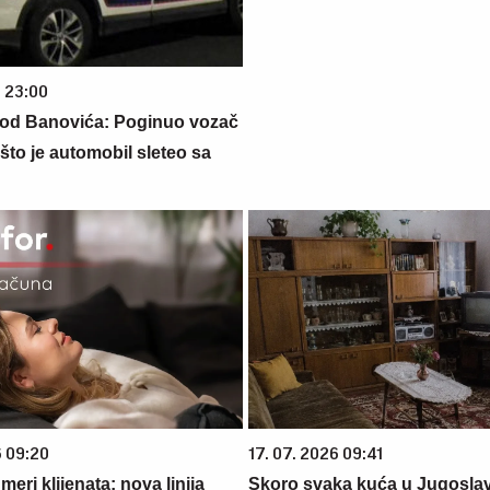
6 23:00
kod Banovića: Poginuo vozač
što je automobil sleteo sa
6 09:20
17. 07. 2026 09:41
eri klijenata: nova linija
Skoro svaka kuća u Jugoslavij