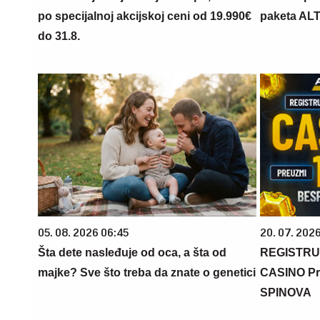
po specijalnoj akcijskoj ceni od 19.990€
paketa AL
do 31.8.
05. 08. 2026 06:45
20. 07. 202
Šta dete nasleđuje od oca, a šta od
REGISTRU
majke? Sve što treba da znate o genetici
CASINO Pr
SPINOVA