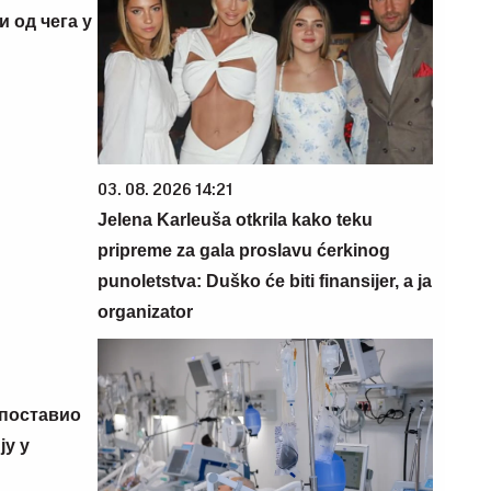
и од чега у
03. 08. 2026 14:21
Jelena Karleuša otkrila kako teku
pripreme za gala proslavu ćerkinog
punoletstva: Duško će biti finansijer, a ja
organizator
 поставио
у у