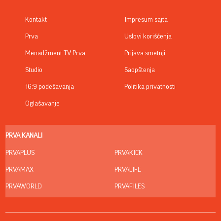
Kontakt
Impresum sajta
Prva
Uslovi korišćenja
Menadžment TV Prva
Prijava smetnji
Studio
Saopštenja
16:9 podešavanja
Politika privatnosti
Oglašavanje
PRVA KANALI
PRVAPLUS
PRVAKICK
PRVAMAX
PRVALIFE
PRVAWORLD
PRVAFILES