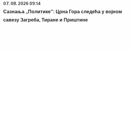
07. 08. 2026 09:14
Сазнања „Политике”: Црна Гора следећа у војном
савезу Загреба, Тиране и Приштине
09. 07. 2026 09:20
Komfor po meri klijenata: nova linija paketa ALTA banke