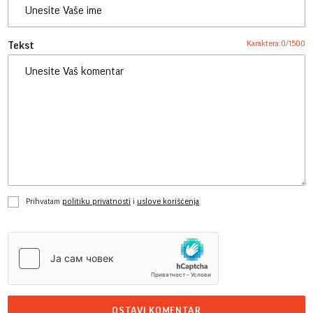
Karaktera:
0
/
1500
Tekst
Prihvatam
politiku privatnosti
i
uslove korišćenja
OSTAVI KOMENTAR