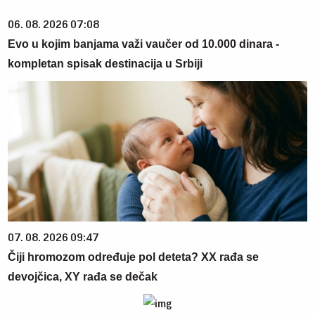
06. 08. 2026 07:08
Evo u kojim banjama važi vaučer od 10.000 dinara -
kompletan spisak destinacija u Srbiji
07. 08. 2026 09:47
Čiji hromozom određuje pol deteta? XX rađa se
devojčica, XY rađa se dečak