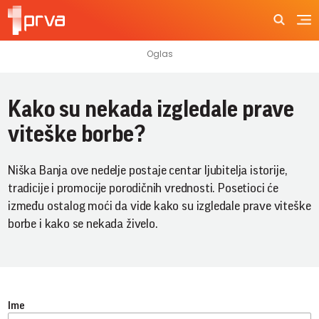
Kako su nekada izgledale prave
viteške borbe?
Niška Banja ove nedelje postaje centar ljubitelja istorije,
tradicije i promocije porodičnih vrednosti. Posetioci će
između ostalog moći da vide kako su izgledale prave viteške
borbe i kako se nekada živelo.
Ime