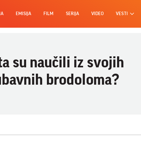
MA
EMISIJA
FILM
SERIJA
VIDEO
VESTI
a su naučili iz svojih
ljubavnih brodoloma?