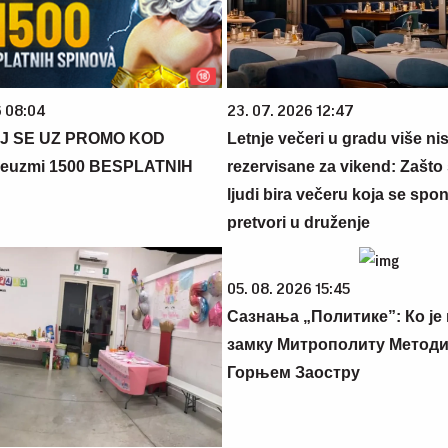
6 08:04
23. 07. 2026 12:47
J SE UZ PROMO KOD
Letnje večeri u gradu više ni
euzmi 1500 BESPLATNIH
rezervisane za vikend: Zašto 
ljudi bira večeru koja se spo
pretvori u druženje
05. 08. 2026 15:45
Сазнања „Политике”: Ко је
замку Митрополиту Методиј
Горњем Заостру