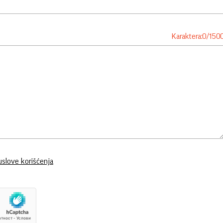
Karaktera:
0
/
150
uslove korišćenja