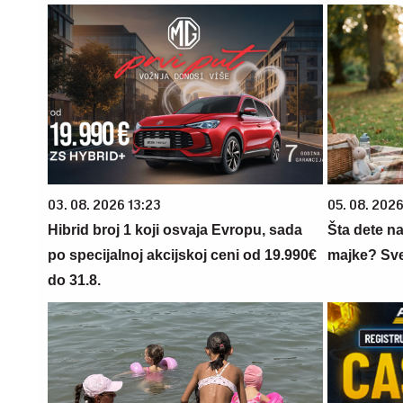
03. 08. 2026 13:23
05. 08. 202
Hibrid broj 1 koji osvaja Evropu, sada
Šta dete na
po specijalnoj akcijskoj ceni od 19.990€
majke? Sve 
do 31.8.