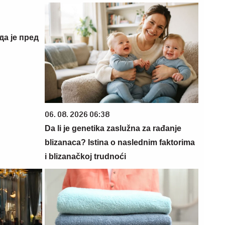
да је пред
06. 08. 2026 06:38
Da li je genetika zaslužna za rađanje
blizanaca? Istina o naslednim faktorima
i blizanačkoj trudnoći