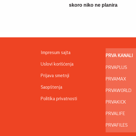
skoro niko ne planira
Impresum sajta
PRVA KANALI
Uslovi korišćenja
PRVAPLUS
Prijava smetnji
PRVAMAX
Saopštenja
PRVAWORLD
Politika privatnosti
PRVAKICK
PRVALIFE
PRVAFILES