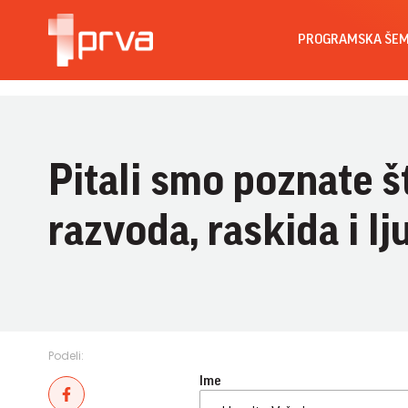
PROGRAMSKA ŠE
Pitali smo poznate št
razvoda, raskida i 
Podeli:
Ime