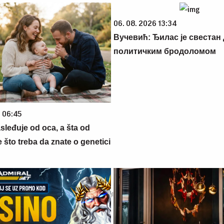
06. 08. 2026 13:34
Вучевић: Ђилас је свестан 
политичким бродоломом
6 06:45
sleđuje od oca, a šta od
što treba da znate o genetici