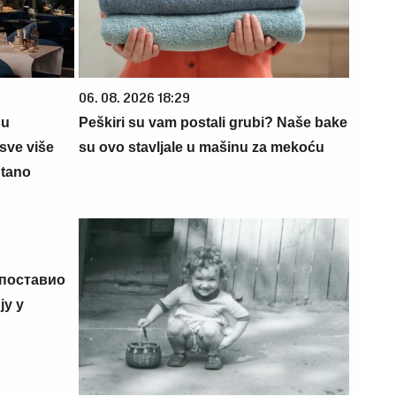
06. 08. 2026 18:29
su
Peškiri su vam postali grubi? Naše bake
sve više
su ovo stavljale u mašinu za mekoću
ntano
 поставио
у у