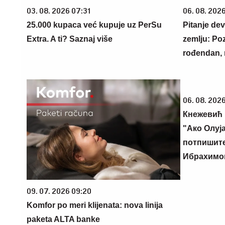
03. 08. 2026 07:31
06. 08. 202
25.000 kupaca već kupuje uz PerSu
Pitanje dev
Extra. A ti? Saznaj više
zemlju: Po
rođendan, 
06. 08. 2026
Кнежевић 
"Ако Олуја
потпишите
Ибрахимо
09. 07. 2026 09:20
Komfor po meri klijenata: nova linija
paketa ALTA banke