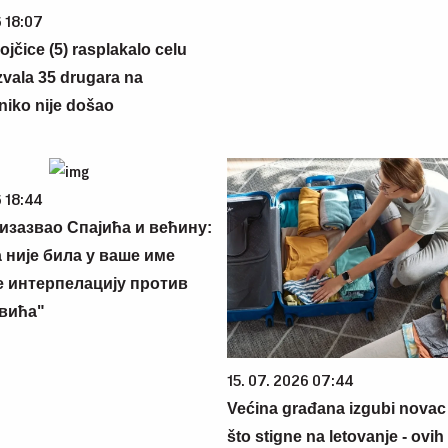
6 18:07
ojčice (5) rasplakalo celu
zvala 35 drugara na
niko nije došao
 18:44
изазвао Спајића и већину:
 није била у ваше име
 интерпелацију против
вића"
15. 07. 2026 07:44
Većina građana izgubi novac
što stigne na letovanje - ovih