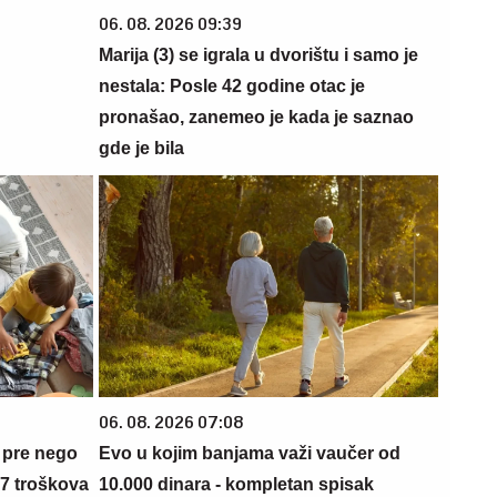
06. 08. 2026 09:39
Marija (3) se igrala u dvorištu i samo je
nestala: Posle 42 godine otac je
pronašao, zanemeo je kada je saznao
gde je bila
06. 08. 2026 07:08
 pre nego
Evo u kojim banjama važi vaučer od
 7 troškova
10.000 dinara - kompletan spisak