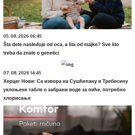
05. 08. 2026 06:45
Šta dete nasleđuje od oca, a šta od majke? Sve što
treba da znate o genetici
07. 08. 2026 14:45
Херцег Нови: Са извора на Сушћепану и Требесину
уклоњене табле о забрани воде за пиће, потребно
хлорисање