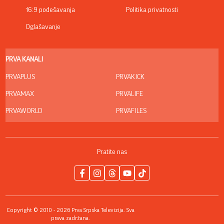
16:9 podešavanja
Politika privatnosti
Oglašavanje
PRVA KANALI
PRVAPLUS
PRVAKICK
PRVAMAX
PRVALIFE
PRVAWORLD
PRVAFILES
Pratite nas
Copyright © 2010 - 2026 Prva Srpska Televizija. Sva
prava zadržana.