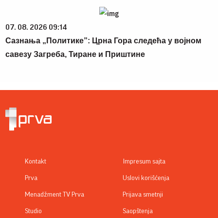
07. 08. 2026 09:14
Сазнања „Политике”: Црна Гора следећа у војном
савезу Загреба, Тиране и Приштине
Kontakt
Impresum sajta
Prva
Uslovi korišćenja
Menadžment TV Prva
Prijava smetnji
Studio
Saopštenja