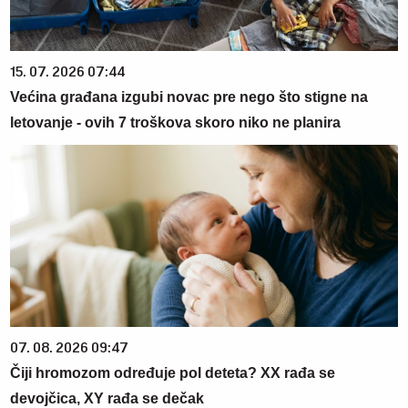
15. 07. 2026 07:44
Većina građana izgubi novac pre nego što stigne na
letovanje - ovih 7 troškova skoro niko ne planira
07. 08. 2026 09:47
Čiji hromozom određuje pol deteta? XX rađa se
devojčica, XY rađa se dečak