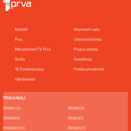
Kontakt
Impresum sajta
Prva
Uslovi korišćenja
Menadžment TV Prva
Prijava smetnji
Studio
Saopštenja
16:9 podešavanja
Politika privatnosti
Oglašavanje
PRVA KANALI
PRVAPLUS
PRVAKICK
PRVAMAX
PRVALIFE
PRVAWORLD
PRVAFILES