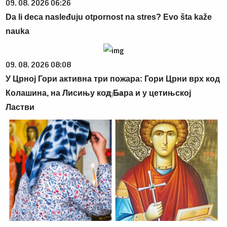
09. 08. 2026 06:26
Da li deca nasleđuju otpornost na stres? Evo šta kaže
nauka
09. 08. 2026 08:08
У Црној Гори активна три пожара: Гори Црни врх код
Колашина, на Лисињу код Бара и у цетињској
Ластви