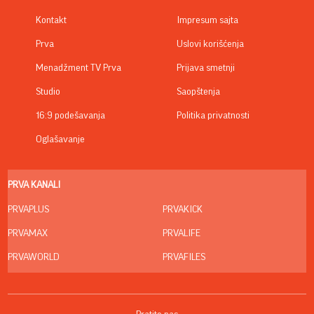
Kontakt
Impresum sajta
Prva
Uslovi korišćenja
Menadžment TV Prva
Prijava smetnji
Studio
Saopštenja
16:9 podešavanja
Politika privatnosti
Oglašavanje
PRVA KANALI
PRVAPLUS
PRVAKICK
PRVAMAX
PRVALIFE
PRVAWORLD
PRVAFILES