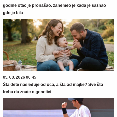
godine otac je pronašao, zanemeo je kada je saznao
gde je bila
05. 08. 2026 06:45
Šta dete nasleđuje od oca, a šta od majke? Sve što
treba da znate o genetici