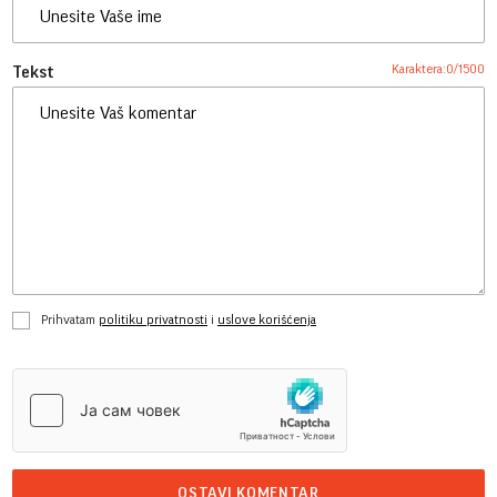
Karaktera:
0
/
1500
Tekst
Prihvatam
politiku privatnosti
i
uslove korišćenja
OSTAVI KOMENTAR