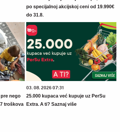
po specijalnoj akcijskoj ceni od 19.990€
do 31.8.
03. 08. 2026 07:31
 pre nego
25.000 kupaca već kupuje uz PerSu
 7 troškova
Extra. A ti? Saznaj više