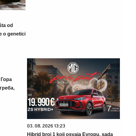
šta od
 o genetici
 Гора
греба,
03. 08. 2026 13:23
Hibrid broj 1 koji osvaja Evropu, sada