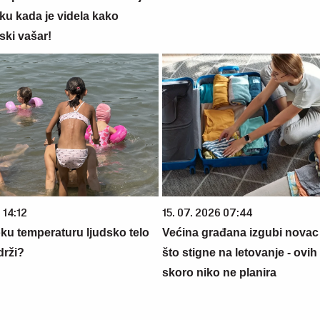
ku kada je videla kako
ski vašar!
 14:12
15. 07. 2026 07:44
oku temperaturu ljudsko telo
Većina građana izgubi novac
drži?
što stigne na letovanje - ovih
skoro niko ne planira