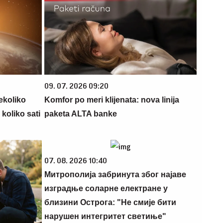
09. 07. 2026 09:20
ekoliko
Komfor po meri klijenata: nova linija
 koliko sati
paketa ALTA banke
07. 08. 2026 10:40
Митрополија забринута због најаве
изградње соларне електране у
близини Острога: "Не смије бити
нарушен интегритет светиње"