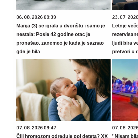
06. 08. 2026 09:39
23. 07. 202
Marija (3) se igrala u dvorištu i samo je
Letnje veče
nestala: Posle 42 godine otac je
rezervisane
pronašao, zanemeo je kada je saznao
ljudi bira 
gde je bila
pretvori u 
07. 08. 2026 09:47
07. 08. 2026
Čiji hromozom određuje pol deteta? XX
''Nisam bil