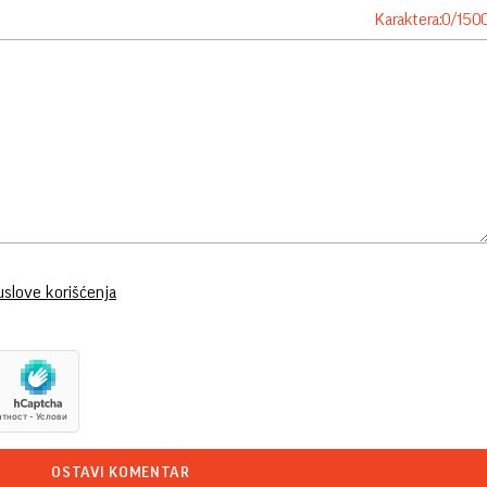
Karaktera:
0
/
150
uslove korišćenja
OSTAVI KOMENTAR