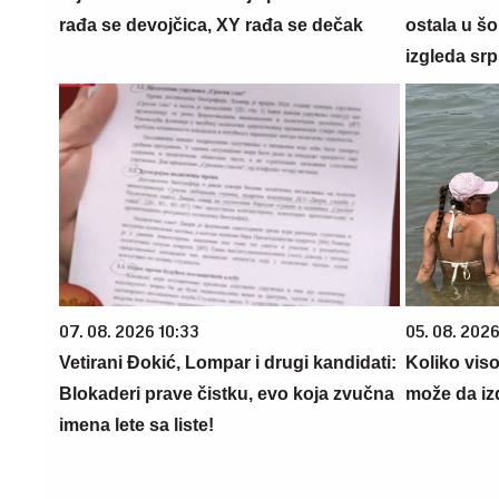
rađa se devojčica, XY rađa se dečak
ostala u šo
izgleda srp
07. 08. 2026 10:33
05. 08. 2026
Vetirani Đokić, Lompar i drugi kandidati:
Koliko vis
Blokaderi prave čistku, evo koja zvučna
može da iz
imena lete sa liste!