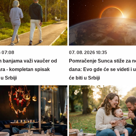
6 07:08
07. 08. 2026 10:35
m banjama važi vaučer od
Pomračenje Sunca stiže za n
ara - kompletan spisak
dana: Evo gde će se videti i u
u Srbiji
će biti u Srbiji