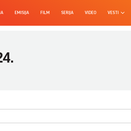
MA
EMISIJA
FILM
SERIJA
VIDEO
VESTI
24.