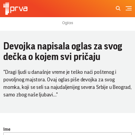
Devojka napisala oglas za svog
dečka o kojem svi pričaju
"Dragi ljudi u današnje vreme je teško naći poštenog i
povoljnog majstora. Ovaj oglas piše devojka za svog
momka, koji se seli sa najudaljenijeg severa Srbije u Beograd,
samo zbog naše ljubavi…"
Ime