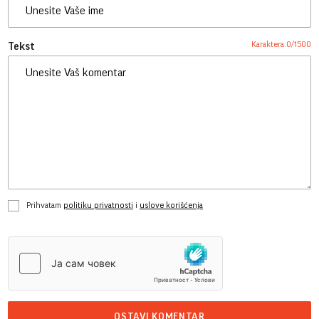
Karaktera:
0
/
1500
Tekst
Prihvatam
politiku privatnosti
i
uslove korišćenja
OSTAVI KOMENTAR