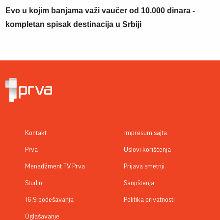
Evo u kojim banjama važi vaučer od 10.000 dinara -
kompletan spisak destinacija u Srbiji
Kontakt
Impresum sajta
Prva
Uslovi korišćenja
Menadžment TV Prva
Prijava smetnji
Studio
Saopštenja
16:9 podešavanja
Politika privatnosti
Oglašavanje