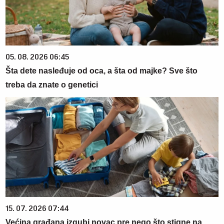
05. 08. 2026 06:45
Šta dete nasleđuje od oca, a šta od majke? Sve što
treba da znate o genetici
15. 07. 2026 07:44
Većina građana izgubi novac pre nego što stigne na