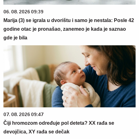
06. 08. 2026 09:39
Marija (3) se igrala u dvorištu i samo je nestala: Posle 42
godine otac je pronašao, zanemeo je kada je saznao
gde je bila
07. 08. 2026 09:47
Čiji hromozom određuje pol deteta? XX rađa se
devojčica, XY rađa se dečak