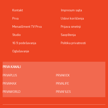
Kontakt
Impresum sajta
Prva
Uslovi korišćenja
Menadžment TV Prva
Prijava smetnji
Studio
Saopštenja
16:9 podešavanja
Politika privatnosti
Oglašavanje
PRVA KANALI
PRVAPLUS
PRVAKICK
PRVAMAX
PRVALIFE
PRVAWORLD
PRVAFILES