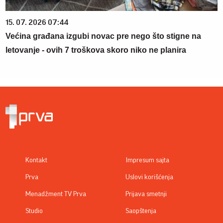
15. 07. 2026 07:44
Većina građana izgubi novac pre nego što stigne na
letovanje - ovih 7 troškova skoro niko ne planira
Kontakt
Impresum sajta
Prva
Uslovi korišćenja
Menadžment TV Prva
Prijava smetnji
Studio
Saopštenja