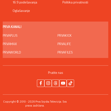
16:9 podešavanja
Politika privatnosti
Oglašavanje
PRVA KANALI
PRVAPLUS
PRVAKICK
PRVAMAX
PRVALIFE
PRVAWORLD
PRVAFILES
Pratite nas
Copyright © 2010 - 2026 Prva Srpska Televizija. Sva
prava zadržana.