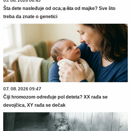
05. 08. 2026 06:45
Šta dete nasleđuje od oca, a šta od majke? Sve što
treba da znate o genetici
07. 08. 2026 09:47
Čiji hromozom određuje pol deteta? XX rađa se
devojčica, XY rađa se dečak