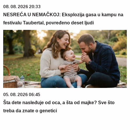
08. 08. 2026 20:33
NESREĆA U NEMAČKOJ: Eksplozija gasa u kampu na
festivalu Taubertal, povređeno deset ljudi
05. 08. 2026 06:45
Šta dete nasleđuje od oca, a šta od majke? Sve što
treba da znate o genetici