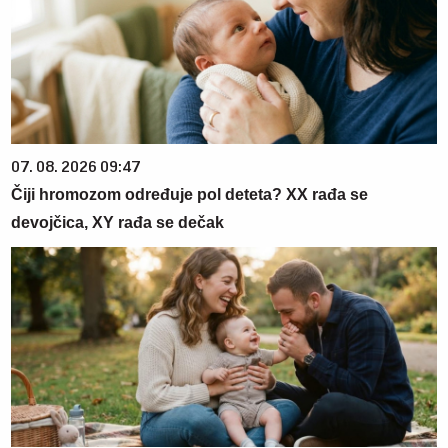
07. 08. 2026 09:47
Čiji hromozom određuje pol deteta? XX rađa se
devojčica, XY rađa se dečak