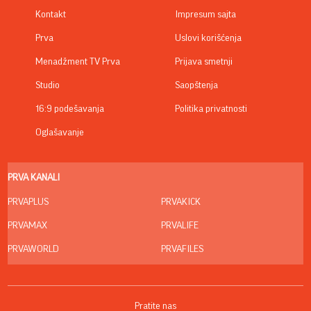
Kontakt
Impresum sajta
Prva
Uslovi korišćenja
Menadžment TV Prva
Prijava smetnji
Studio
Saopštenja
16:9 podešavanja
Politika privatnosti
Oglašavanje
PRVA KANALI
PRVAPLUS
PRVAKICK
PRVAMAX
PRVALIFE
PRVAWORLD
PRVAFILES
Pratite nas