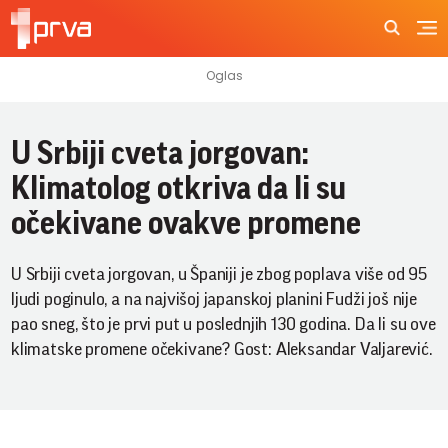
U Srbiji cveta jorgovan:
Klimatolog otkriva da li su
očekivane ovakve promene
U Srbiji cveta jorgovan, u Španiji je zbog poplava više od 95
ljudi poginulo, a na najvišoj japanskoj planini Fudži još nije
pao sneg, što je prvi put u poslednjih 130 godina. Da li su ove
klimatske promene očekivane? Gost: Aleksandar Valjarević.