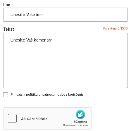
Ime
Karaktera:
0
/
1500
Tekst
Prihvatam
politiku privatnosti
i
uslove korišćenja