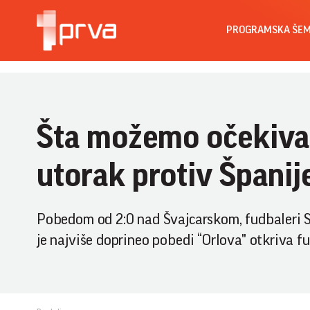
PROGRAMSKA ŠE
Šta možemo očekiva
utorak protiv Španij
Pobedom od 2:0 nad Švajcarskom, fudbaleri Srb
je najviše doprineo pobedi “Orlova" otkriva f