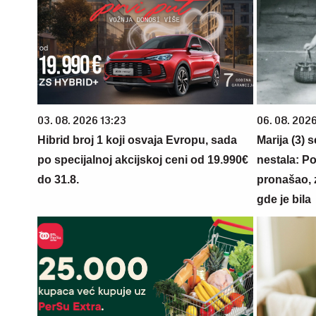
03. 08. 2026 13:23
06. 08. 202
Hibrid broj 1 koji osvaja Evropu, sada
Marija (3) 
po specijalnoj akcijskoj ceni od 19.990€
nestala: Po
do 31.8.
pronašao, 
gde je bila