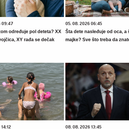
6 09:47
05. 08. 2026 06:45
zom određuje pol deteta? XX
Šta dete nasleđuje od oca, a 
vojčica, XY rađa se dečak
majke? Sve što treba da znate
 14:12
08. 08. 2026 13:45