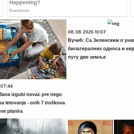
08. 08. 2026 10:07
Вучић: Са Зеленским о ун
билатералних односа и ев
путу две земље
 07:44
đana izgubi novac pre nego
na letovanje - ovih 7 troškova
ne planira