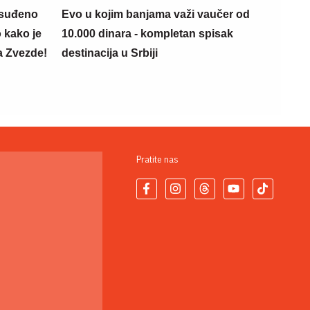
suđeno
Evo u kojim banjama važi vaučer od
 kako je
10.000 dinara - kompletan spisak
a Zvezde!
destinacija u Srbiji
Pratite nas