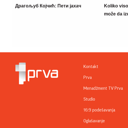
Драгољуб Којчић: Пети јахач
Koliko vis
može da iz
Kontakt
Prva
Menadžment TV Prva
Studio
16:9 podešavanja
Oglašavanje