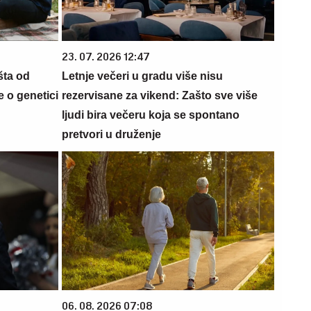
23. 07. 2026 12:47
šta od
Letnje večeri u gradu više nisu
 o genetici
rezervisane za vikend: Zašto sve više
ljudi bira večeru koja se spontano
pretvori u druženje
06. 08. 2026 07:08