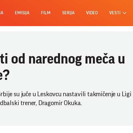
MA
EMISIJA
FILM
SERIJA
VIDEO
VESTI
ti od narednog meča u
e?
ije su juče u Leskovcu nastavili takmičenje u Ligi 
udbalski trener, Dragomir Okuka.