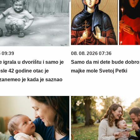
6 09:39
08. 08. 2026 07:36
se igrala u dvorištu i samo je
Samo da mi dete bude dobro
sle 42 godine otac je
majke mole Svetoj Petki
zanemeo je kada je saznao