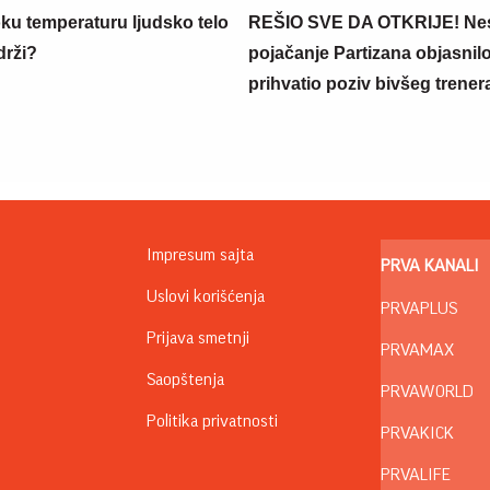
oku temperaturu ljudsko telo
REŠIO SVE DA OTKRIJE! Ne
drži?
pojačanje Partizana objasnilo
prihvatio poziv bivšeg trener
Impresum sajta
PRVA KANALI
Uslovi korišćenja
PRVAPLUS
Prijava smetnji
PRVAMAX
Saopštenja
PRVAWORLD
Politika privatnosti
PRVAKICK
PRVALIFE