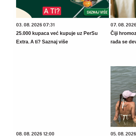
03. 08. 2026 07:31
07. 08. 202
25.000 kupaca već kupuje uz PerSu
Čiji hromo
Extra. A ti? Saznaj više
rađa se de
08. 08. 2026 12:00
05. 08. 2026