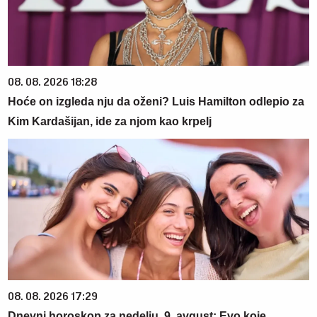
08. 08. 2026 18:28
Hoće on izgleda nju da oženi? Luis Hamilton odlepio za
Kim Kardašijan, ide za njom kao krpelj
08. 08. 2026 17:29
Dnevni horoskop za nedelju, 9. avgust: Evo koje