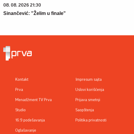
08. 08. 2026 21:30
Sinančević: "Želim u finale"
Kontakt
Impresum sajta
Prva
Uslovi korišćenja
Menadžment TV Prva
Prijava smetnji
Studio
Saopštenja
16:9 podešavanja
Politika privatnosti
Oglašavanje