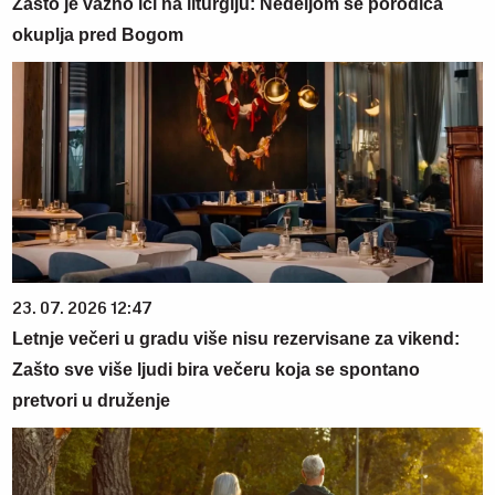
Zašto je važno ići na liturgiju: Nedeljom se porodica
okuplja pred Bogom
23. 07. 2026 12:47
Letnje večeri u gradu više nisu rezervisane za vikend:
Zašto sve više ljudi bira večeru koja se spontano
pretvori u druženje