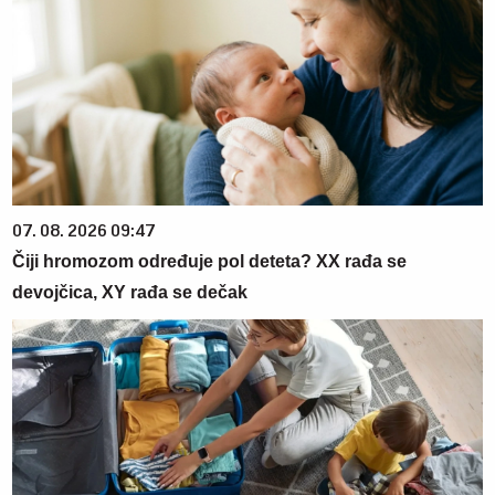
07. 08. 2026 09:47
Čiji hromozom određuje pol deteta? XX rađa se
devojčica, XY rađa se dečak