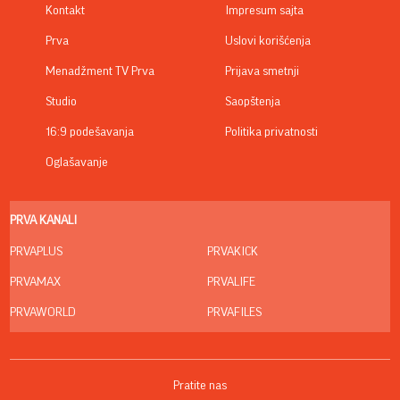
Kontakt
Impresum sajta
Prva
Uslovi korišćenja
Menadžment TV Prva
Prijava smetnji
Studio
Saopštenja
16:9 podešavanja
Politika privatnosti
Oglašavanje
PRVA KANALI
PRVAPLUS
PRVAKICK
PRVAMAX
PRVALIFE
PRVAWORLD
PRVAFILES
Pratite nas