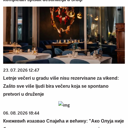
23. 07. 2026 12:47
Letnje večeri u gradu više nisu rezervisane za vikend:
Zašto sve više ljudi bira večeru koja se spontano
pretvori u druženje
06. 08. 2026 18:44
Кнежевић изазвао Спајића и већину: "Ако Олуја није