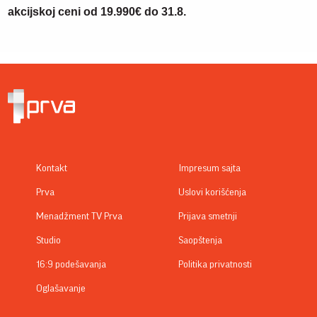
akcijskoj ceni od 19.990€ do 31.8.
Kontakt
Impresum sajta
Prva
Uslovi korišćenja
Menadžment TV Prva
Prijava smetnji
Studio
Saopštenja
16:9 podešavanja
Politika privatnosti
Oglašavanje