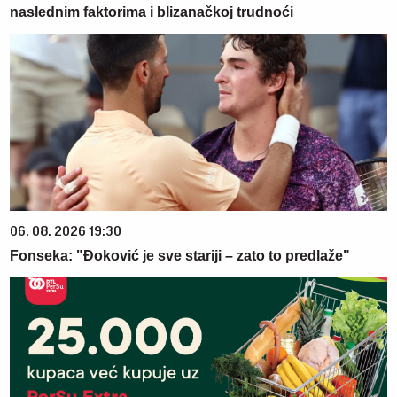
naslednim faktorima i blizanačkoj trudnoći
06. 08. 2026 19:30
Fonseka: "Đoković je sve stariji – zato to predlaže"