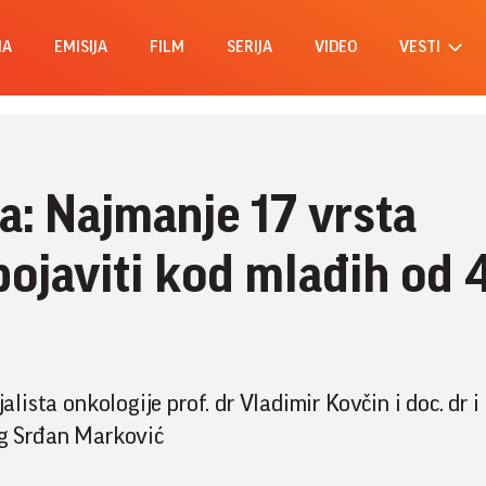
MA
EMISIJA
FILM
SERIJA
VIDEO
VESTI
ja: Najmanje 17 vrsta
ojaviti kod mlađih od 
alista onkologije prof. dr Vladimir Kovčin i doc. dr i
log Srđan Marković