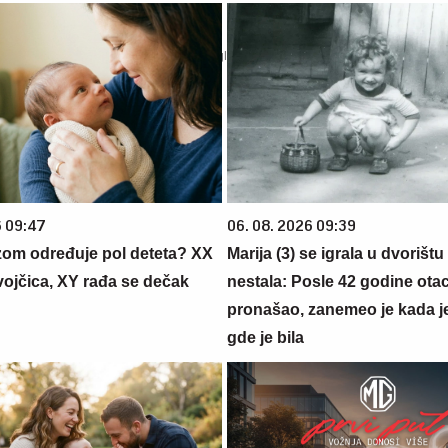
6 09:47
06. 08. 2026 09:39
zom određuje pol deteta? XX
Marija (3) se igrala u dvorištu
vojčica, XY rađa se dečak
nestala: Posle 42 godine otac
pronašao, zanemeo je kada j
gde je bila