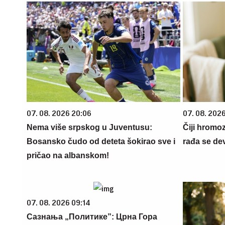
07. 08. 2026 20:06
07. 08. 202
Nema više srpskog u Juventusu:
Čiji hromo
Bosansko čudo od deteta šokirao sve i
rađa se de
pričao na albanskom!
07. 08. 2026 09:14
Сазнања „Политике”: Црна Гора