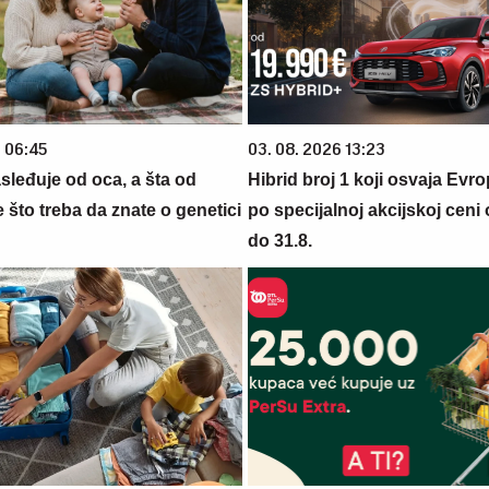
6 06:45
03. 08. 2026 13:23
sleđuje od oca, a šta od
Hibrid broj 1 koji osvaja Evr
što treba da znate o genetici
po specijalnoj akcijskoj ceni
do 31.8.