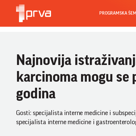
PROGRAMSKA ŠE
Najnovija istraživan
karcinoma mogu se p
godina
Gosti: specijalista interne medicine i subspecij
specijalista interne medicine i gastroentero