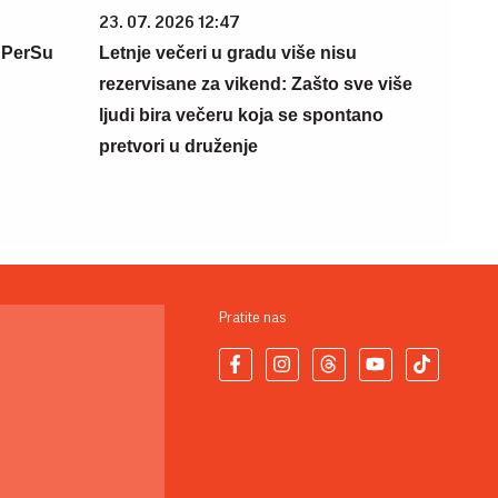
23. 07. 2026 12:47
 PerSu
Letnje večeri u gradu više nisu
rezervisane za vikend: Zašto sve više
ljudi bira večeru koja se spontano
pretvori u druženje
Pratite nas