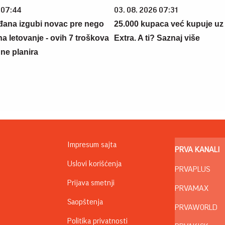
 07:44
03. 08. 2026 07:31
đana izgubi novac pre nego
25.000 kupaca već kupuje uz
na letovanje - ovih 7 troškova
Extra. A ti? Saznaj više
ne planira
Impresum sajta
PRVA KANALI
Uslovi korišćenja
PRVAPLUS
Prijava smetnji
PRVAMAX
Saopštenja
PRVAWORLD
Politika privatnosti