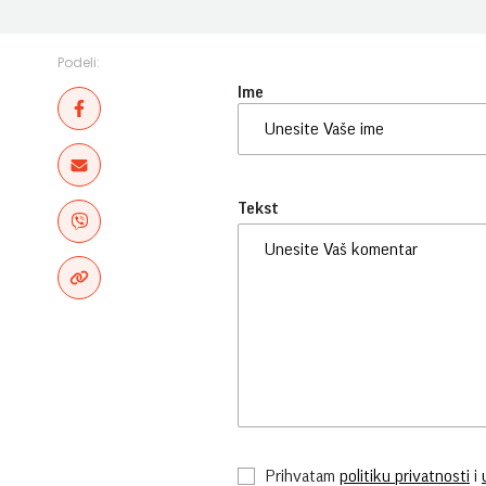
Podeli:
Ime
Tekst
Prihvatam
politiku privatnosti
i