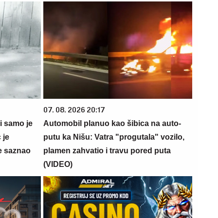
07. 08. 2026 20:17
 i samo je
Automobil planuo kao šibica na auto-
 je
putu ka Nišu: Vatra "progutala" vozilo,
e saznao
plamen zahvatio i travu pored puta
(VIDEO)