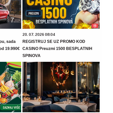
20. 07. 2026 08:04
opu, sada
REGISTRUJ SE UZ PROMO KOD
 od 19.990€
CASINO Preuzmi 1500 BESPLATNIH
SPINOVA