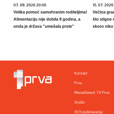
07. 08. 2026 20:00
15. 07. 2026
Velika pomoć samohranim roditeljima!
Većina gra
Alimentaciju nije dobila 9 godina, a
što stigne 
onda je država "umešala prste"
skoro niko 
Kontakt
Prva
Menadžment TV Prva
Studio
16:9 podešavanja