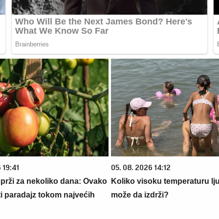
 19:41
05. 08. 2026 14:12
prži za nekoliko dana: Ovako
Koliko visoku temperaturu lj
iti paradajz tokom najvećih
može da izdrži?