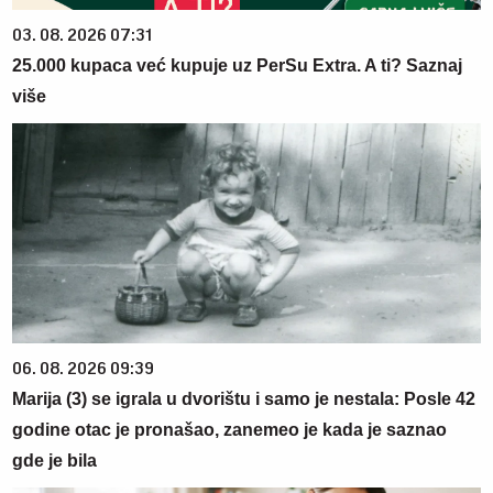
03. 08. 2026 07:31
25.000 kupaca već kupuje uz PerSu Extra. A ti? Saznaj
više
06. 08. 2026 09:39
Marija (3) se igrala u dvorištu i samo je nestala: Posle 42
godine otac je pronašao, zanemeo je kada je saznao
gde je bila