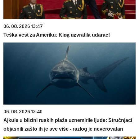
06. 08. 2026 13:47
Teška vest za Ameriku: Kina uzvratila udarac!
06. 08. 2026 13:40
Ajkule u blizini ruskih plaža uznemirile ljude: Stručnjaci
objasnili zašto ih je sve više - razlog je neverovatan