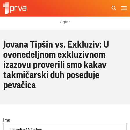
Jovana Tipšin vs. Exkluziv: U
ovonedeljnom exkluzivnom
izazovu proverili smo kakav
takmičarski duh poseduje
pevačica
Ime