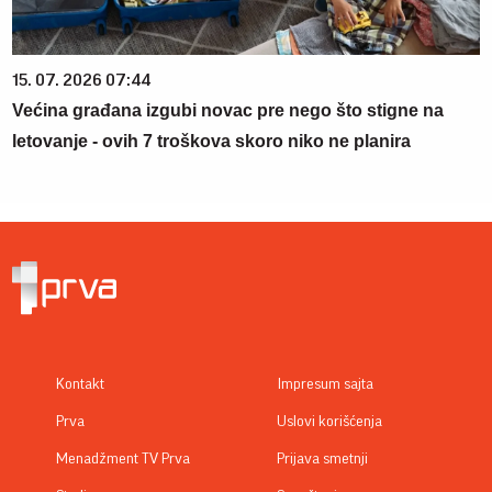
15. 07. 2026 07:44
Većina građana izgubi novac pre nego što stigne na
letovanje - ovih 7 troškova skoro niko ne planira
Kontakt
Impresum sajta
Prva
Uslovi korišćenja
Menadžment TV Prva
Prijava smetnji