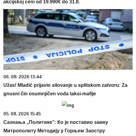
akcijskoj ceni od 19.990€ do 31.8.
06. 08. 2026 13:44
Užas! Mladić prijavio silovanje u splitskom zatvoru: Za
gnusni čin osumnjičen vođa taksi-mafije
05. 08. 2026 15:45
Сазнања „Политике”: Ко је поставио замку
Митрополиту Методију у Горњем Заостру