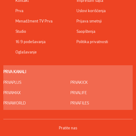
Kontakt
Impresum sajta
Prva
Uslovi korišćenja
Menadžment TV Prva
Prijava smetnji
Studio
Saopštenja
16:9 podešavanja
Politika privatnosti
Oglašavanje
PRVA KANALI
PRVAPLUS
PRVAKICK
PRVAMAX
PRVALIFE
PRVAWORLD
PRVAFILES
Pratite nas