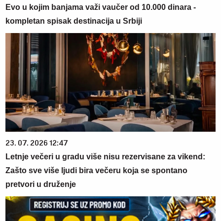
Evo u kojim banjama važi vaučer od 10.000 dinara -
kompletan spisak destinacija u Srbiji
23. 07. 2026 12:47
Letnje večeri u gradu više nisu rezervisane za vikend:
Zašto sve više ljudi bira večeru koja se spontano
pretvori u druženje