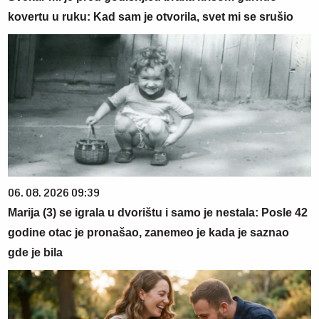
kovertu u ruku: Kad sam je otvorila, svet mi se srušio
06. 08. 2026 09:39
Marija (3) se igrala u dvorištu i samo je nestala: Posle 42
godine otac je pronašao, zanemeo je kada je saznao
gde je bila