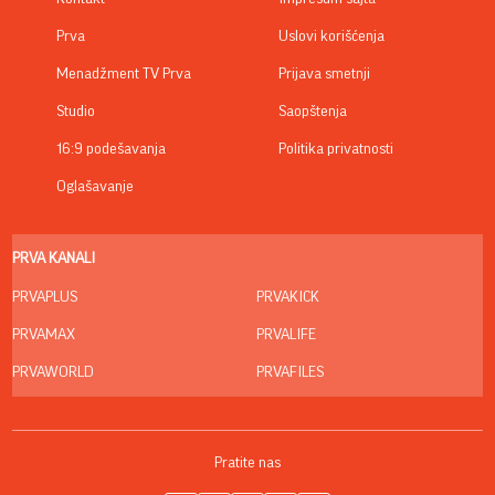
Prva
Uslovi korišćenja
Menadžment TV Prva
Prijava smetnji
Studio
Saopštenja
16:9 podešavanja
Politika privatnosti
Oglašavanje
PRVA KANALI
PRVAPLUS
PRVAKICK
PRVAMAX
PRVALIFE
PRVAWORLD
PRVAFILES
Pratite nas