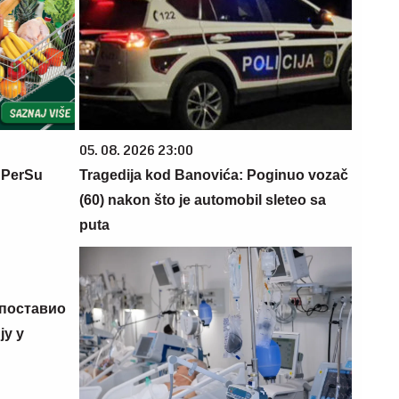
05. 08. 2026 23:00
 PerSu
Tragedija kod Banovića: Poginuo vozač
(60) nakon što je automobil sleteo sa
puta
 поставио
у у