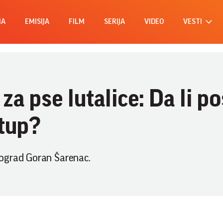
MA
EMISIJA
FILM
SERIJA
VIDEO
VESTI
a pse lutalice: Da li po
tup?
ograd Goran Šarenac.