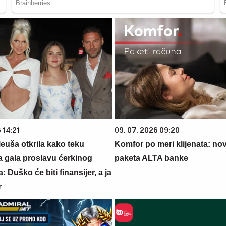
 14:21
09. 07. 2026 09:20
euša otkrila kako teku
Komfor po meri klijenata: nova
a gala proslavu ćerkinog
paketa ALTA banke
: Duško će biti finansijer, a ja
r