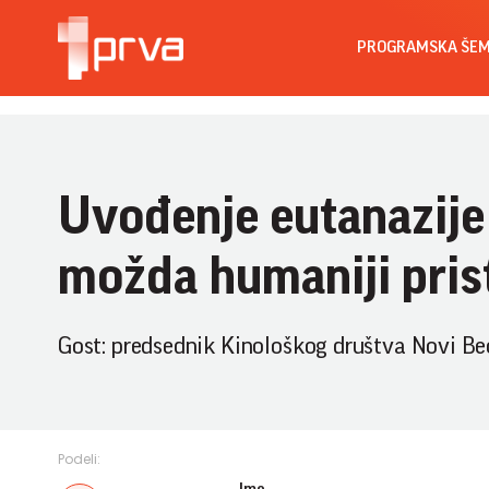
PROGRAMSKA ŠE
Uvođenje eutanazije z
možda humaniji pris
Gost: predsednik Kinološkog društva Novi Be
Podeli: