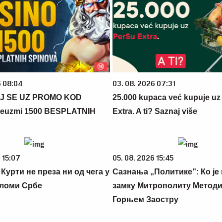
6 08:04
03. 08. 2026 07:31
J SE UZ PROMO KOD
25.000 kupaca već kupuje uz
euzmi 1500 BESPLATNIH
Extra. A ti? Saznaj više
 15:07
05. 08. 2026 15:45
Курти не преза ни од чега у
Сазнања „Политике”: Ко је
сломи Србе
замку Митрополиту Методиј
Горњем Заостру