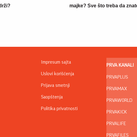
drži?
majke? Sve što treba da znate
Impresum sajta
PRVA KANALI
Uslovi korišćenja
PRVAPLUS
Prijava smetnji
PRVAMAX
Saopštenja
PRVAWORLD
Politika privatnosti
PRVAKICK
PRVALIFE
PRVAFILES