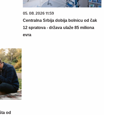
05. 08. 2026 11:59
Centralna Srbija dobija bolnicu od čak
12 spratova - država ulaže 85 miliona
evra
šta od