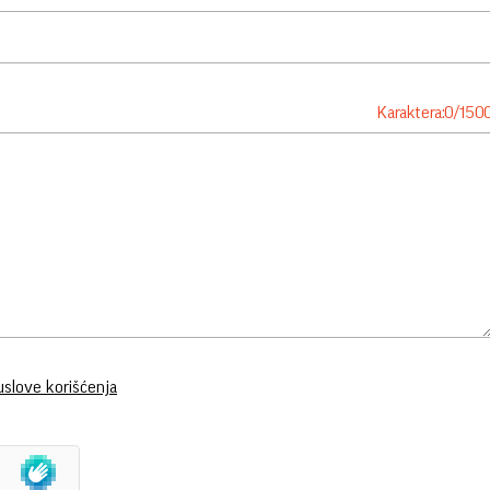
Karaktera:
0
/
150
uslove korišćenja