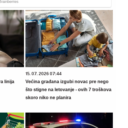
15. 07. 2026 07:44
 linija
Većina građana izgubi novac pre nego
što stigne na letovanje - ovih 7 troškova
skoro niko ne planira