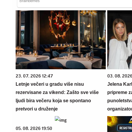
23. 07. 2026 12:47
03. 08. 2026
Letnje večeri u gradu više nisu
Jelena Karl
rezervisane za vikend: Zašto sve više
pripreme z
ljudi bira večeru koja se spontano
punoletstva
pretvori u druženje
organizato
05. 08. 2026 19:50