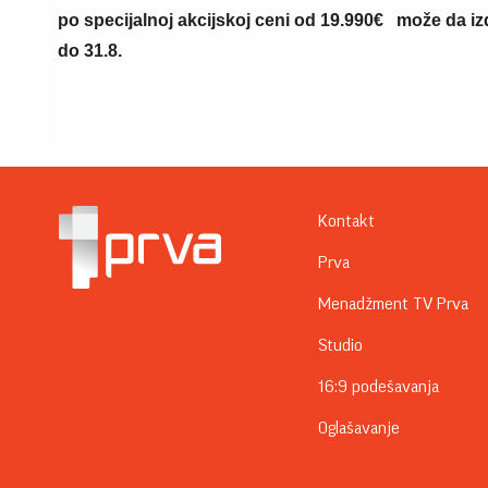
po specijalnoj akcijskoj ceni od 19.990€
može da iz
do 31.8.
Kontakt
Prva
Menadžment TV Prva
Studio
16:9 podešavanja
Oglašavanje