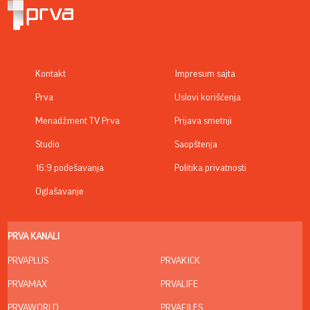
Kontakt
Impresum sajta
Prva
Uslovi korišćenja
Menadžment TV Prva
Prijava smetnji
Studio
Saopštenja
16:9 podešavanja
Politika privatnosti
Oglašavanje
PRVA KANALI
PRVAPLUS
PRVAKICK
PRVAMAX
PRVALIFE
PRVAWORLD
PRVAFILES