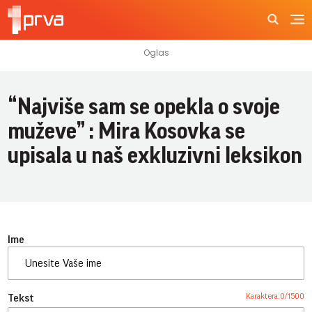
“Najviše sam se opekla o svoje
muževe” : Mira Kosovka se
upisala u naš exkluzivni leksikon
Ime
Karaktera:
0
/
1500
Tekst