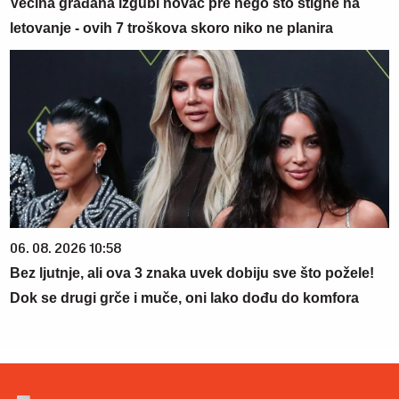
Većina građana izgubi novac pre nego što stigne na
letovanje - ovih 7 troškova skoro niko ne planira
06. 08. 2026 10:58
Bez ljutnje, ali ova 3 znaka uvek dobiju sve što požele!
Dok se drugi grče i muče, oni lako dođu do komfora