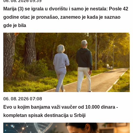
06. 08. 2026 09:39
Marija (3) se igrala u dvorištu i samo je nestala: Posle 42
godine otac je pronašao, zanemeo je kada je saznao
gde je bila
06. 08. 2026 07:08
Evo u kojim banjama važi vaučer od 10.000 dinara -
kompletan spisak destinacija u Srbiji