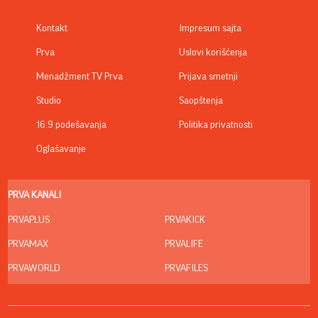
Kontakt
Impresum sajta
Prva
Uslovi korišćenja
Menadžment TV Prva
Prijava smetnji
Studio
Saopštenja
16:9 podešavanja
Politika privatnosti
Oglašavanje
PRVA KANALI
PRVAPLUS
PRVAKICK
PRVAMAX
PRVALIFE
PRVAWORLD
PRVAFILES