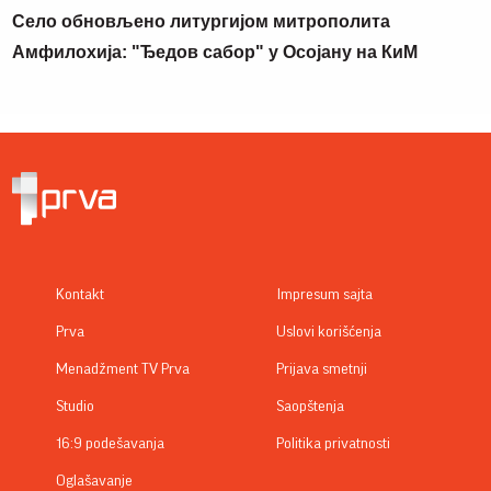
Село обновљено литургијом митрополита
Амфилохија: "Ђедов сабор" у Осојану на КиМ
Kontakt
Impresum sajta
Prva
Uslovi korišćenja
Menadžment TV Prva
Prijava smetnji
Studio
Saopštenja
16:9 podešavanja
Politika privatnosti
Oglašavanje