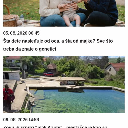
05. 08. 2026 06:45
Šta dete nasleđuje od oca, a šta od majke? Sve što
treba da znate o genetici
09. 08. 2026 14:58
Zovu ih srpski "mali Karibi" - mestašce je kao sa