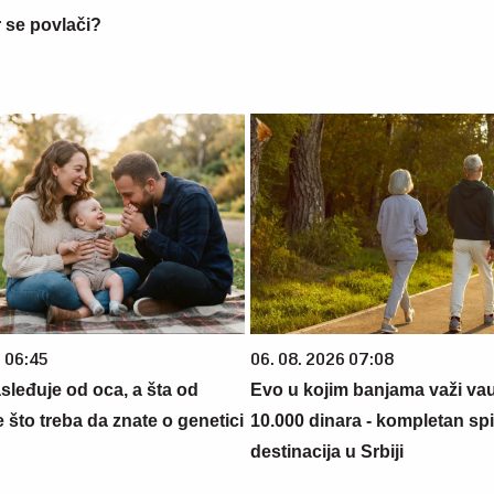
 se povlači?
6 06:45
06. 08. 2026 07:08
sleđuje od oca, a šta od
Evo u kojim banjama važi va
što treba da znate o genetici
10.000 dinara - kompletan sp
destinacija u Srbiji