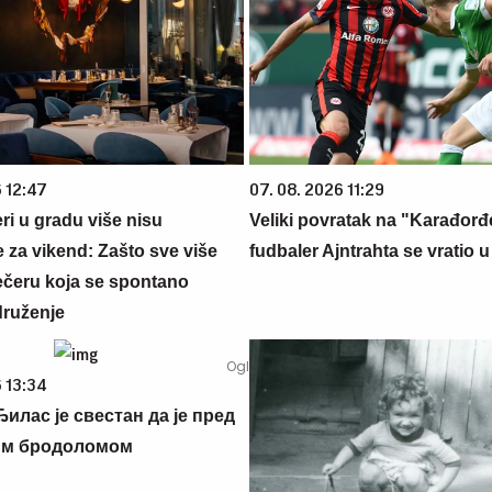
6 12:47
07. 08. 2026 11:29
ri u gradu više nisu
Veliki povratak na "Karađorđe
 za vikend: Zašto sve više
fudbaler Ajntrahta se vratio 
večeru koja se spontano
druženje
 13:34
илас је свестан да је пред
им бродоломом