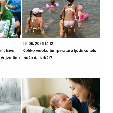
05. 08. 2026 14:12
": Bivši
Koliko visoku temperaturu ljudsko telo
u Vojvodinu
može da izdrži?