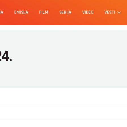
MA
EMISIJA
FILM
SERIJA
VIDEO
VESTI
24.