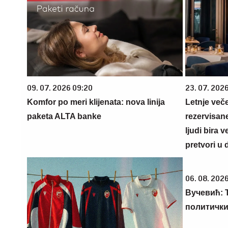
09. 07. 2026 09:20
23. 07. 202
Komfor po meri klijenata: nova linija
Letnje veče
paketa ALTA banke
rezervisane
ljudi bira 
pretvori u 
06. 08. 2026
Вучевић: Ђ
политичк