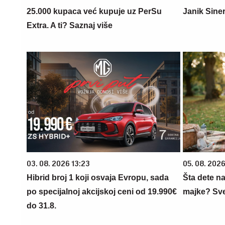
25.000 kupaca već kupuje uz PerSu
Janik Siner
Extra. A ti? Saznaj više
03. 08. 2026 13:23
05. 08. 202
Hibrid broj 1 koji osvaja Evropu, sada
Šta dete na
po specijalnoj akcijskoj ceni od 19.990€
majke? Sve 
do 31.8.