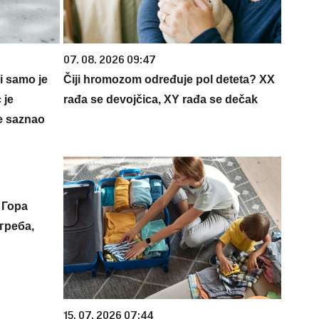
07. 08. 2026 09:47
 i samo je
Čiji hromozom određuje pol deteta? XX
 je
rađa se devojčica, XY rađa se dečak
e saznao
 Гора
греба,
15. 07. 2026 07:44