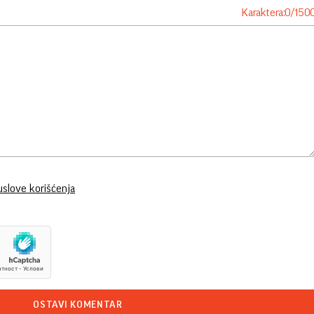
Karaktera:
0
/
150
uslove korišćenja
OSTAVI KOMENTAR