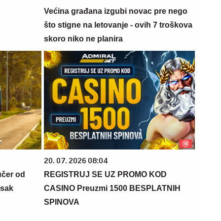
Većina građana izgubi novac pre nego
što stigne na letovanje - ovih 7 troškova
skoro niko ne planira
20. 07. 2026 08:04
učer od
REGISTRUJ SE UZ PROMO KOD
isak
CASINO Preuzmi 1500 BESPLATNIH
SPINOVA