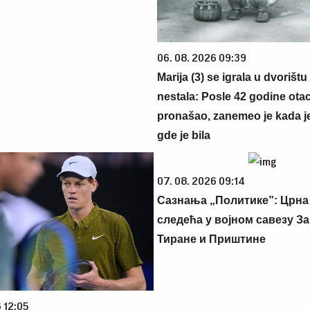
06. 08. 2026 09:39
Marija (3) se igrala u dvorištu
nestala: Posle 42 godine otac
pronašao, zanemeo je kada j
gde je bila
07. 08. 2026 09:14
Сазнања „Политике”: Црна
следећа у војном савезу За
Тиране и Приштине
 12:05