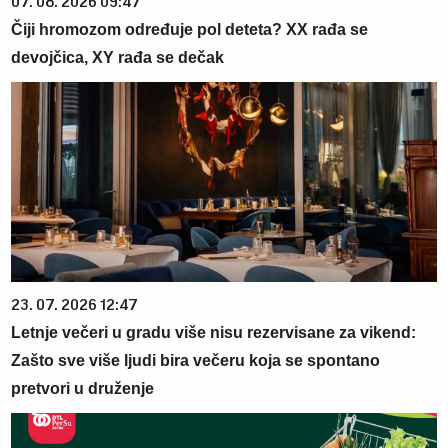
07. 08. 2026 09:47
Čiji hromozom određuje pol deteta? XX rađa se
devojčica, XY rađa se dečak
23. 07. 2026 12:47
Letnje večeri u gradu više nisu rezervisane za vikend:
Zašto sve više ljudi bira večeru koja se spontano
pretvori u druženje