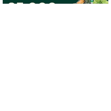
03. 08. 2026 07:31
25.000 kupaca već kupuje uz PerSu Extra. A ti? Saznaj
više