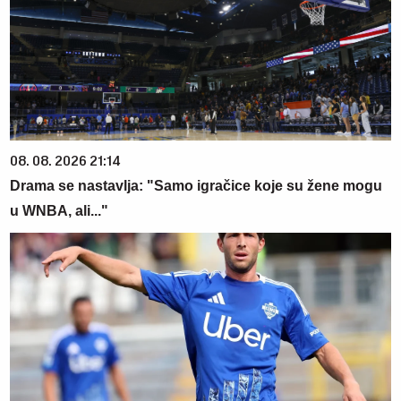
08. 08. 2026 21:14
Drama se nastavlja: "Samo igračice koje su žene mogu
u WNBA, ali..."