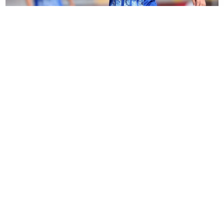
08. 08. 2026 21:44
Serhi Roberto potpisao za Los Anđeles Galaksi
20. 07. 2026 08:04
REGISTRUJ SE UZ PROMO KOD CASINO Preuzmi 1500
BESPLATNIH SPINOVA