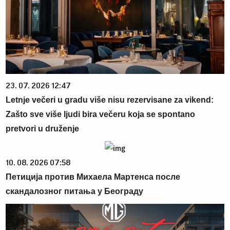
23. 07. 2026 12:47
Letnje večeri u gradu više nisu rezervisane za vikend:
Zašto sve više ljudi bira večeru koja se spontano
pretvori u druženje
10. 08. 2026 07:58
Петиција против Михаела Мартенса после
скандалозног питања у Београду