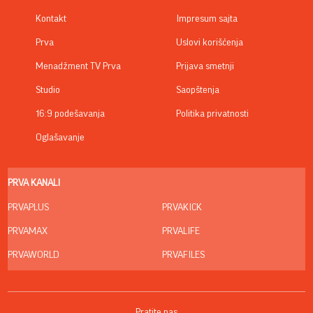
Kontakt
Impresum sajta
Prva
Uslovi korišćenja
Menadžment TV Prva
Prijava smetnji
Studio
Saopštenja
16:9 podešavanja
Politika privatnosti
Oglašavanje
PRVA KANALI
PRVAPLUS
PRVAKICK
PRVAMAX
PRVALIFE
PRVAWORLD
PRVAFILES
Pratite nas