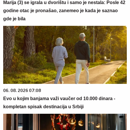
Marija (3) se igrala u dvorištu i samo je nestala: Posle 42
godine otac je pronašao, zanemeo je kada je saznao
gde je bila
06. 08. 2026 07:08
Evo u kojim banjama važi vaučer od 10.000 dinara -
kompletan spisak destinacija u Srbiji