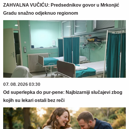
ZAHVALNA VUČIĆU: Predsednikov govor u Mrkonjić
Gradu snažno odjeknuo regionom
07. 08. 2026 03:30
Od superlepka do pur-pene: Najbizarniji slučajevi zbog
kojih su lekari ostali bez reči