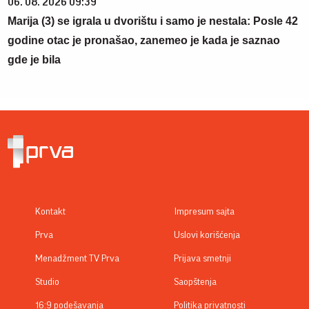
06. 08. 2026 09:39
Marija (3) se igrala u dvorištu i samo je nestala: Posle 42
godine otac je pronašao, zanemeo je kada je saznao
gde je bila
Kontakt
Impresum sajta
Prva
Uslovi korišćenja
Menadžment TV Prva
Prijava smetnji
Studio
Saopštenja
16:9 podešavanja
Politika privatnosti