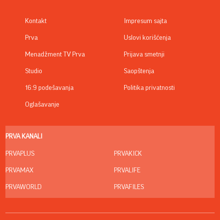
Kontakt
Impresum sajta
Prva
Uslovi korišćenja
Menadžment TV Prva
Prijava smetnji
Studio
Saopštenja
16:9 podešavanja
Politika privatnosti
Oglašavanje
PRVA KANALI
PRVAPLUS
PRVAKICK
PRVAMAX
PRVALIFE
PRVAWORLD
PRVAFILES