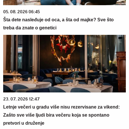
05. 08. 2026 06:45
Šta dete nasleđuje od oca, a šta od majke? Sve što
treba da znate o genetici
23. 07. 2026 12:47
Letnje večeri u gradu više nisu rezervisane za vikend:
Zašto sve više ljudi bira večeru koja se spontano
pretvori u druženje