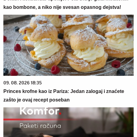
kao bombone, a niko nije svesan opasnog dejstva!
09. 08. 2026 18:35
Princes krofne kao iz Pariza: Jedan zalogaj i znaćete
zašto je ovaj recept poseban