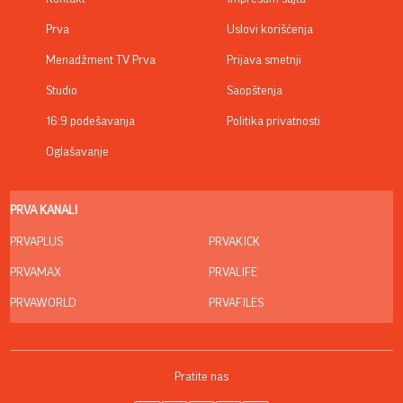
Prva
Uslovi korišćenja
Menadžment TV Prva
Prijava smetnji
Studio
Saopštenja
16:9 podešavanja
Politika privatnosti
Oglašavanje
PRVA KANALI
PRVAPLUS
PRVAKICK
PRVAMAX
PRVALIFE
PRVAWORLD
PRVAFILES
Pratite nas