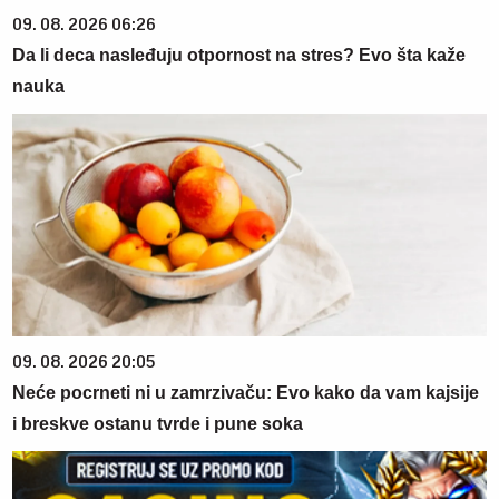
09. 08. 2026 06:26
Da li deca nasleđuju otpornost na stres? Evo šta kaže
nauka
09. 08. 2026 20:05
Neće pocrneti ni u zamrzivaču: Evo kako da vam kajsije
i breskve ostanu tvrde i pune soka