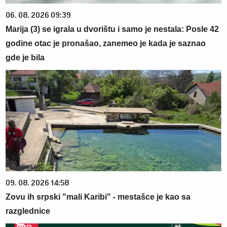
06. 08. 2026 09:39
Marija (3) se igrala u dvorištu i samo je nestala: Posle 42
godine otac je pronašao, zanemeo je kada je saznao
gde je bila
09. 08. 2026 14:58
Zovu ih srpski "mali Karibi" - mestašce je kao sa
razglednice