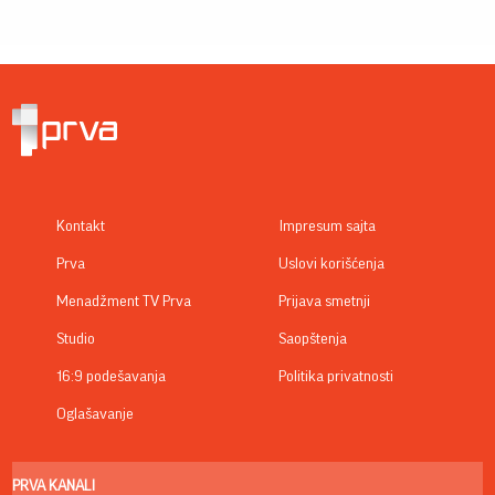
Kontakt
Impresum sajta
Prva
Uslovi korišćenja
Menadžment TV Prva
Prijava smetnji
Studio
Saopštenja
16:9 podešavanja
Politika privatnosti
Oglašavanje
PRVA KANALI