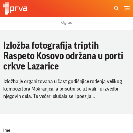
Izložba fotografija triptih
Raspeto Kosovo održana u porti
crkve Lazarice
Izložba je organizovana u čast godišnjice rođenja velikog
kompozitora Mokranjca, a prisutni su uživali i u izvedbi
njegovih dela. Te večeri slušala se i poezija…
Ime