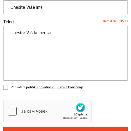
Karaktera:
0
/
1500
Tekst
Prihvatam
politiku privatnosti
i
uslove korišćenja