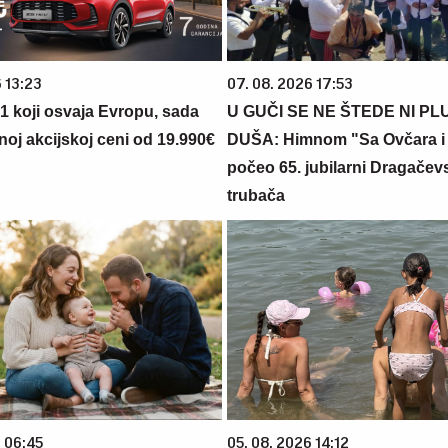
 13:23
07. 08. 2026 17:53
 1 koji osvaja Evropu, sada
U GUČI SE NE ŠTEDE NI PL
noj akcijskoj ceni od 19.990€
DUŠA: Himnom "Sa Ovčara i 
počeo 65. jubilarni Dragačev
trubača
6 06:45
05. 08. 2026 14:12