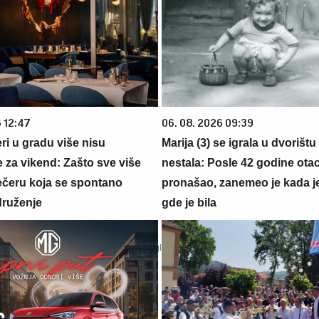
6 12:47
06. 08. 2026 09:39
ri u gradu više nisu
Marija (3) se igrala u dvorištu
 za vikend: Zašto sve više
nestala: Posle 42 godine otac
večeru koja se spontano
pronašao, zanemeo je kada j
druženje
gde je bila