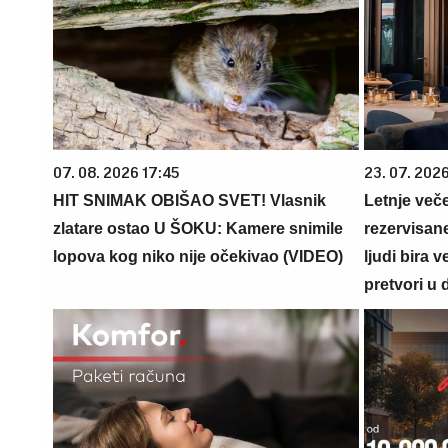
07. 08. 2026 17:45
23. 07. 202
HIT SNIMAK OBIŠAO SVET! Vlasnik
Letnje veče
zlatare ostao U ŠOKU: Kamere snimile
rezervisane
lopova kog niko nije očekivao (VIDEO)
ljudi bira 
pretvori u 