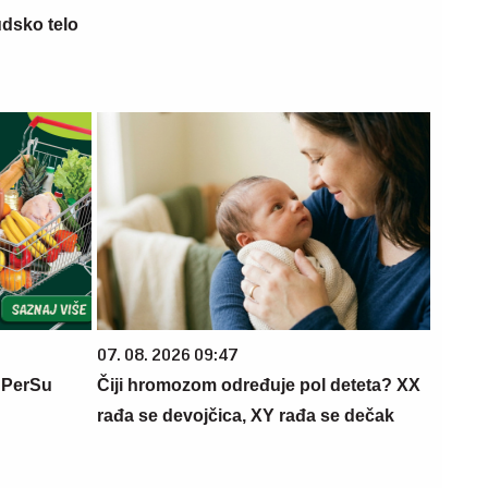
udsko telo
07. 08. 2026 09:47
 PerSu
Čiji hromozom određuje pol deteta? XX
rađa se devojčica, XY rađa se dečak