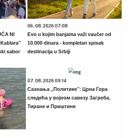
06. 08. 2026 07:08
UĆA NI
Evo u kojim banjama važi vaučer od
Kablara"
10.000 dinara - kompletan spisak
ski sabor
destinacija u Srbiji
07. 08. 2026 09:14
Сазнања „Политике”: Црна Гора
следећа у војном савезу Загреба,
Тиране и Приштине