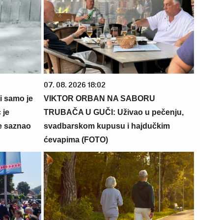
07. 08. 2026 18:02
 i samo je
VIKTOR ORBAN NA SABORU
 je
TRUBAČA U GUČI: Uživao u pečenju,
e saznao
svadbarskom kupusu i hajdučkim
ćevapima (FOTO)