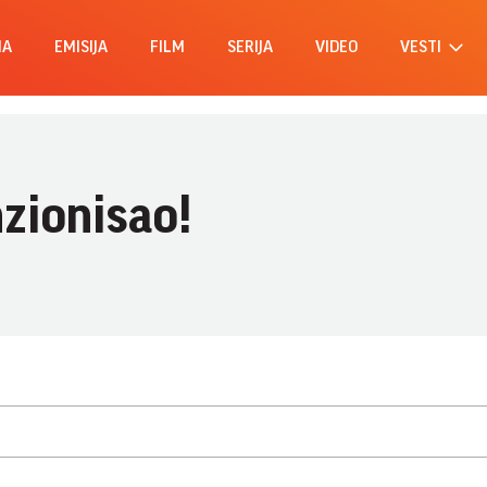
MA
EMISIJA
FILM
SERIJA
VIDEO
VESTI
nzionisao!