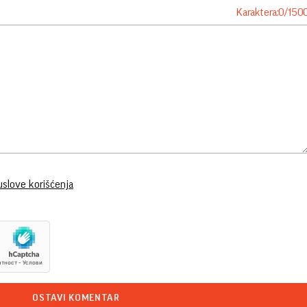
Karaktera:
0
/
150
uslove korišćenja
OSTAVI KOMENTAR