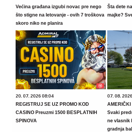
Većina građana izgubi novac pre nego
Šta dete na
što stigne na letovanje - ovih 7 troškova
majke? Sve 
skoro niko ne planira
20. 07. 2026 08:04
07. 08. 2026
REGISTRUJ SE UZ PROMO KOD
AMERIČKI
CASINO Preuzmi 1500 BESPLATNIH
Svaki preds
SPINOVA
ne vlasnik 
gradnja ba