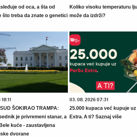
sleđuje od oca, a šta od
Koliko visoku temperaturu lj
što treba da znate o genetici
može da izdrži?
 18:11
03. 08. 2026 07:31
 SUD ŠOKIRAO TRAMPA:
25.000 kupaca već kupuje uz
ednik je privremeni stanar, a
Extra. A ti? Saznaj više
Bele kuće - zaustavljena
lske dvorane