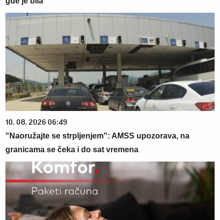
gde je bila
10. 08. 2026 06:49
"Naoružajte se strpljenjem": AMSS upozorava, na
granicama se čeka i do sat vremena