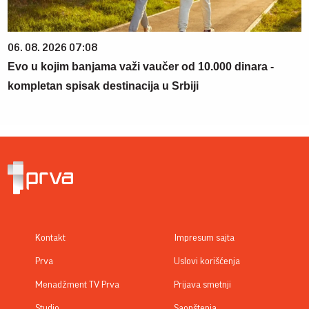
06. 08. 2026 07:08
Evo u kojim banjama važi vaučer od 10.000 dinara -
kompletan spisak destinacija u Srbiji
Kontakt
Impresum sajta
Prva
Uslovi korišćenja
Menadžment TV Prva
Prijava smetnji
Studio
Saopštenja