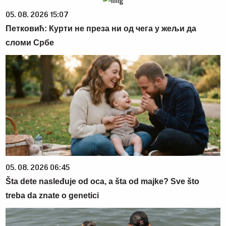
05. 08. 2026 15:07
Петковић: Курти не преза ни од чега у жељи да
сломи Србе
05. 08. 2026 06:45
Šta dete nasleđuje od oca, a šta od majke? Sve što
treba da znate o genetici