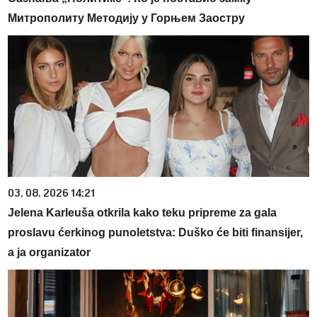
Митрополиту Методију у Горњем Заостру
03. 08. 2026 14:21
Jelena Karleuša otkrila kako teku pripreme za gala
proslavu ćerkinog punoletstva: Duško će biti finansijer,
a ja organizator