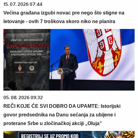
15. 07. 2026 07:44
Većina građana izgubi novac pre nego što stigne na
letovanje - ovih 7 troškova skoro niko ne planira
05. 08. 2026 09:32
REČI KOJE ĆE SVI DOBRO DA UPAMTE: Istorijski
govor predsednika na Danu sećanja za ubijene i
proterane Srbe u zločinačkoj akciji „Oluja“