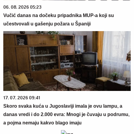
06. 08. 2026 05:23
Vučić danas na dočeku pripadnika MUP-a koji su
učestvovali u gašenju požara u Španiji
17. 07. 2026 09:41
Skoro svaka kuća u Jugoslaviji imala je ovu lampu, a
danas vredi i do 2.000 evra: Mnogi je čuvaju u podrumu,
a pojma nemaju kakvo blago imaju