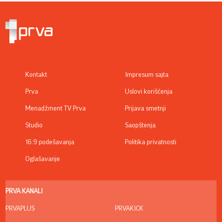
Kontakt
Impresum sajta
Prva
Uslovi korišćenja
Menadžment TV Prva
Prijava smetnji
Studio
Saopštenja
16:9 podešavanja
Politika privatnosti
Oglašavanje
PRVA KANALI
PRVAPLUS
PRVAKICK