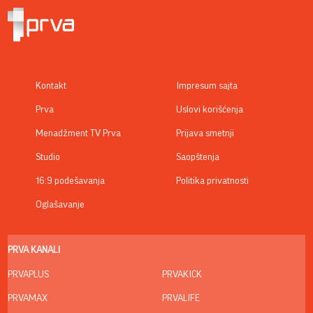
Kontakt
Impresum sajta
Prva
Uslovi korišćenja
Menadžment TV Prva
Prijava smetnji
Studio
Saopštenja
16:9 podešavanja
Politika privatnosti
Oglašavanje
PRVA KANALI
PRVAPLUS
PRVAKICK
PRVAMAX
PRVALIFE