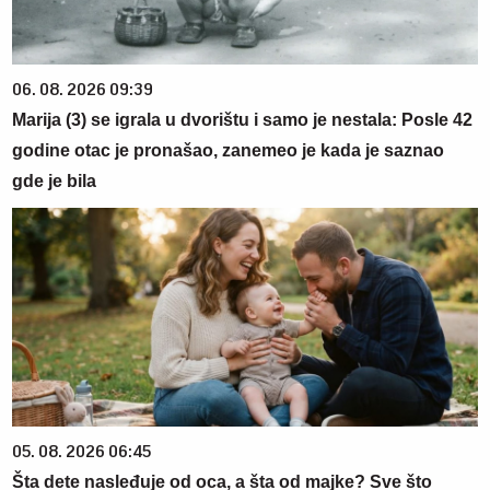
06. 08. 2026 09:39
Marija (3) se igrala u dvorištu i samo je nestala: Posle 42
godine otac je pronašao, zanemeo je kada je saznao
gde je bila
05. 08. 2026 06:45
Šta dete nasleđuje od oca, a šta od majke? Sve što