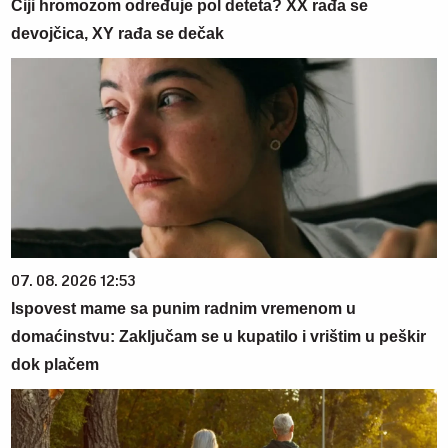
Čiji hromozom određuje pol deteta? XX rađa se
devojčica, XY rađa se dečak
07. 08. 2026 12:53
Ispovest mame sa punim radnim vremenom u
domaćinstvu: Zaključam se u kupatilo i vrištim u peškir
dok plačem