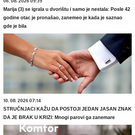
06. 08. 2026 09:39
Marija (3) se igrala u dvorištu i samo je nestala: Posle 42
godine otac je pronašao, zanemeo je kada je saznao
gde je bila
10. 08. 2026 07:14
STRUČNJACI KAŽU DA POSTOJI JEDAN JASAN ZNAK
DA JE BRAK U KRIZI: Mnogi parovi ga zanemare