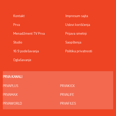
Kontakt
Impresum sajta
Prva
Uslovi korišćenja
Menadžment TV Prva
Prijava smetnji
Studio
Saopštenja
16:9 podešavanja
Politika privatnosti
Oglašavanje
PRVA KANALI
PRVAPLUS
PRVAKICK
PRVAMAX
PRVALIFE
PRVAWORLD
PRVAFILES