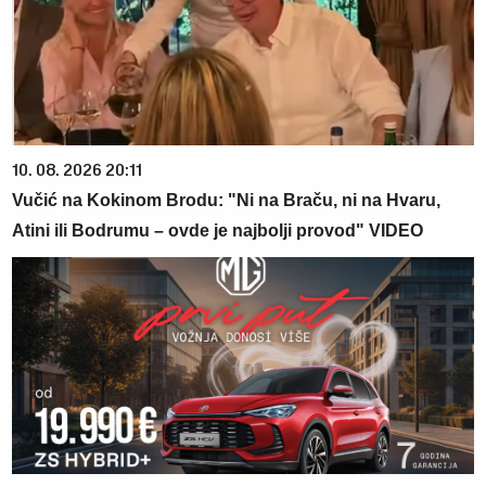
10. 08. 2026 20:11
Vučić na Kokinom Brodu: "Ni na Braču, ni na Hvaru,
Atini ili Bodrumu – ovde je najbolji provod" VIDEO