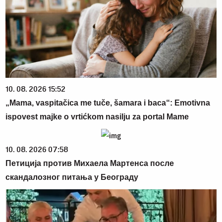
10. 08. 2026 15:52
„Mama, vaspitačica me tuče, šamara i baca“: Emotivna
ispovest majke o vrtićkom nasilju za portal Mame
10. 08. 2026 07:58
Петиција против Михаела Мартенса после
скандалозног питања у Београду