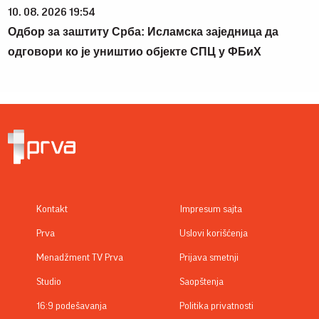
10. 08. 2026 19:54
Одбор за заштиту Срба: Исламска заједница да
одговори ко је уништио објекте СПЦ у ФБиХ
Kontakt
Impresum sajta
Prva
Uslovi korišćenja
Menadžment TV Prva
Prijava smetnji
Studio
Saopštenja
16:9 podešavanja
Politika privatnosti