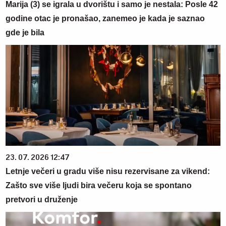
Marija (3) se igrala u dvorištu i samo je nestala: Posle 42
godine otac je pronašao, zanemeo je kada je saznao
gde je bila
23. 07. 2026 12:47
Letnje večeri u gradu više nisu rezervisane za vikend:
Zašto sve više ljudi bira večeru koja se spontano
pretvori u druženje