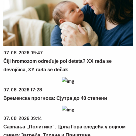
07. 08. 2026 09:47
Čiji hromozom određuje pol deteta? XX rađa se
devojčica, XY rađa se dečak
07. 08. 2026 17:28
Временска прогноза: Сјутра до 40 степени
07. 08. 2026 09:14
Сазнања „Политике”: Црна Гора следећа у војном
савезу Загреба, Тиране и Приштине