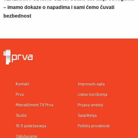
– imamo dokaze o napadima i sami ćemo čuvati
bezbednost
Kontakt
Impresum sajta
Prva
Uslovi korišćenja
Menadžment TV Prva
Prijava smetnji
Studio
Saopštenja
16:9 podešavanja
Politika privatnosti
Oglašavanje