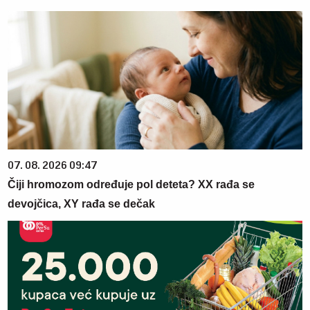
07. 08. 2026 09:47
Čiji hromozom određuje pol deteta? XX rađa se
devojčica, XY rađa se dečak