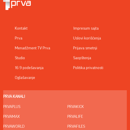
Kontakt
Impresum sajta
Prva
Uslovi korišćenja
Menadžment TV Prva
Prijava smetnji
Studio
Saopštenja
16:9 podešavanja
Politika privatnosti
Oglašavanje
PRVA KANALI
PRVAPLUS
PRVAKICK
PRVAMAX
PRVALIFE
PRVAWORLD
PRVAFILES