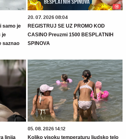
20. 07. 2026 08:04
 i samo je
REGISTRUJ SE UZ PROMO KOD
 je
CASINO Preuzmi 1500 BESPLATNIH
e saznao
SPINOVA
05. 08. 2026 14:12
 linija
Koliko visoku temperaturu ljudsko telo