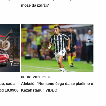
može da izdrži?
06. 08. 2026 21:51
opu, sada
Aleksić: "Nemamo čega da se plašimo u
 od 19.990€
Kazahstanu" VIDEO