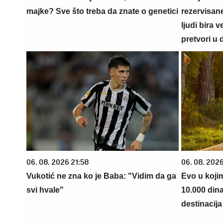
majke? Sve što treba da znate o genetici
rezervisane
ljudi bira 
pretvori u 
06. 08. 2026 21:58
06. 08. 202
Vukotić ne zna ko je Baba: "Vidim da ga
Evo u koji
svi hvale"
10.000 din
destinacija 