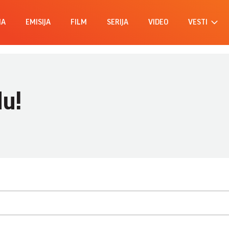
MA
EMISIJA
FILM
SERIJA
VIDEO
VESTI
du!