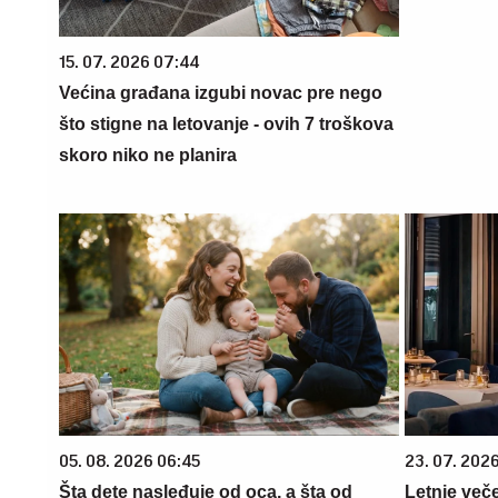
15. 07. 2026 07:44
Većina građana izgubi novac pre nego
što stigne na letovanje - ovih 7 troškova
skoro niko ne planira
05. 08. 2026 06:45
23. 07. 202
Šta dete nasleđuje od oca, a šta od
Letnje veče