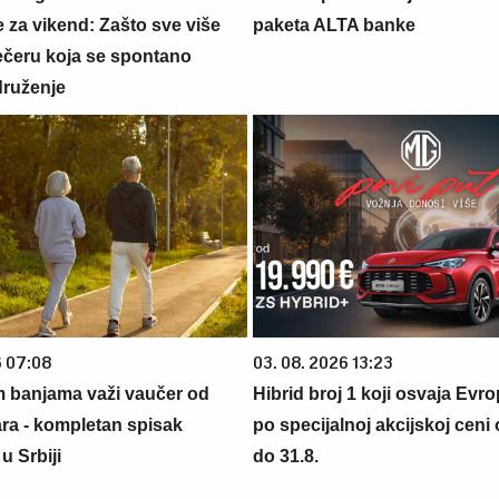
 za vikend: Zašto sve više
paketa ALTA banke
večeru koja se spontano
druženje
6 07:08
03. 08. 2026 13:23
m banjama važi vaučer od
Hibrid broj 1 koji osvaja Evr
ara - kompletan spisak
po specijalnoj akcijskoj ceni
u Srbiji
do 31.8.