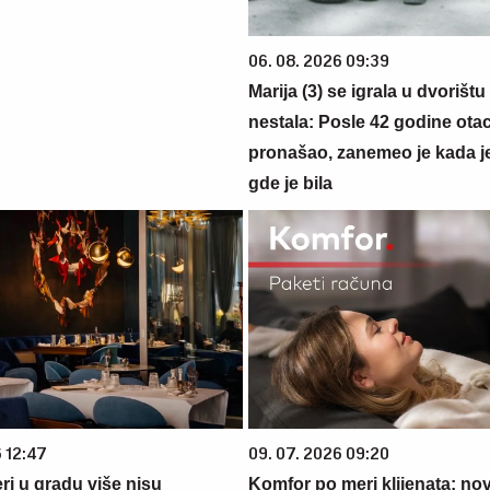
06. 08. 2026 09:39
Marija (3) se igrala u dvorištu
nestala: Posle 42 godine otac
pronašao, zanemeo je kada j
gde je bila
6 12:47
09. 07. 2026 09:20
ri u gradu više nisu
Komfor po meri klijenata: nova