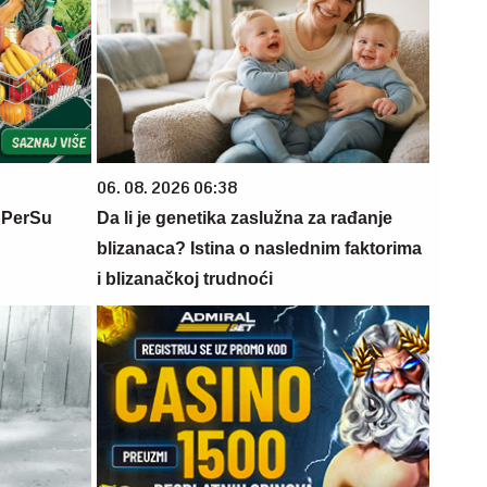
06. 08. 2026 06:38
 PerSu
Da li je genetika zaslužna za rađanje
blizanaca? Istina o naslednim faktorima
i blizanačkoj trudnoći