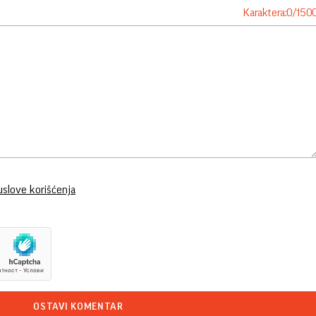
Karaktera:
0
/
150
uslove korišćenja
OSTAVI KOMENTAR