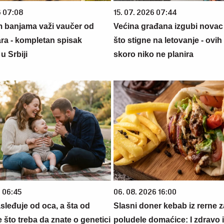
6 07:08
15. 07. 2026 07:44
m banjama važi vaučer od
Većina građana izgubi novac
ara - kompletan spisak
što stigne na letovanje - ovih
u Srbiji
skoro niko ne planira
6 06:45
06. 08. 2026 16:00
sleđuje od oca, a šta od
Slasni doner kebab iz rerne z
što treba da znate o genetici
poludele domaćice: I zdravo 