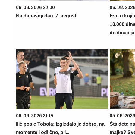
06. 08. 2026 22:00
06. 08. 202
Na današnji dan, 7. avgust
Evo u koji
10.000 din
destinacija 
06. 08. 2026 21:19
05. 08. 202
Ilić posle Tobola: Izgledalo je dobro, na
Šta dete na
momente i odlično, ali...
majke? Sve 