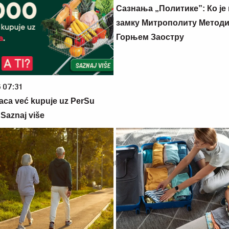
Сазнања „Политике”: Ко је
замку Митрополиту Методиј
Горњем Заостру
6 07:31
aca već kupuje uz PerSu
? Saznaj više