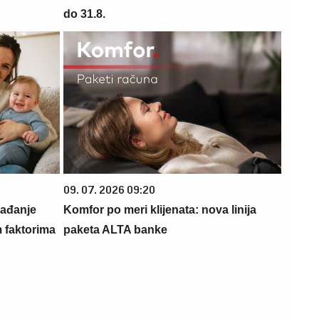
do 31.8.
09. 07. 2026 09:20
rađanje
Komfor po meri klijenata: nova linija
m faktorima
paketa ALTA banke