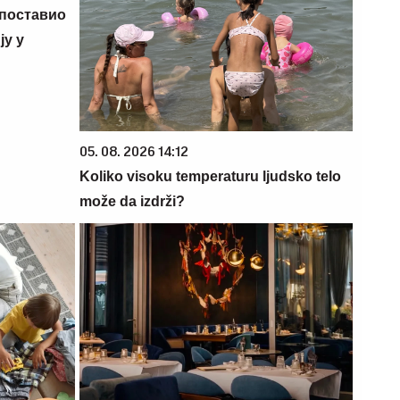
 поставио
у у
05. 08. 2026 14:12
Koliko visoku temperaturu ljudsko telo
može da izdrži?