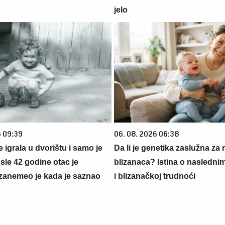
jelo
6 09:39
06. 08. 2026 06:38
se igrala u dvorištu i samo je
Da li je genetika zaslužna za 
sle 42 godine otac je
blizanaca? Istina o nasledni
zanemeo je kada je saznao
i blizanačkoj trudnoći