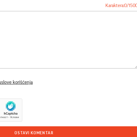
Karaktera:
0
/
150
uslove korišćenja
OSTAVI KOMENTAR