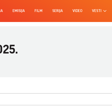
MA
EMISIJA
FILM
SERIJA
VIDEO
VESTI
025.