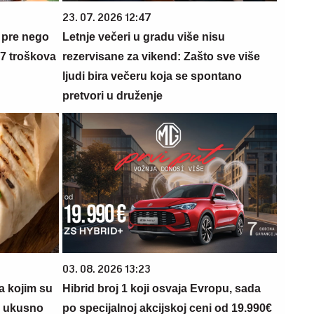
23. 07. 2026 12:47
 pre nego
Letnje večeri u gradu više nisu
 7 troškova
rezervisane za vikend: Zašto sve više
ljudi bira večeru koja se spontano
pretvori u druženje
03. 08. 2026 13:23
a kojim su
Hibrid broj 1 koji osvaja Evropu, sada
i ukusno
po specijalnoj akcijskoj ceni od 19.990€