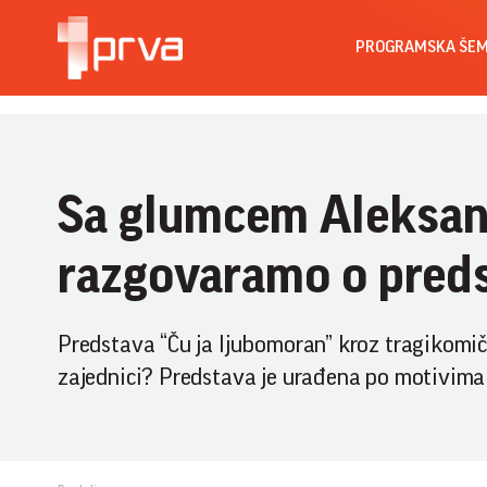
PROGRAMSKA ŠE
Sa glumcem Aleksan
razgovaramo o preds
Predstava “Ču ja ljubomoran” kroz tragikomičn
zajednici? Predstava je urađena po motivim