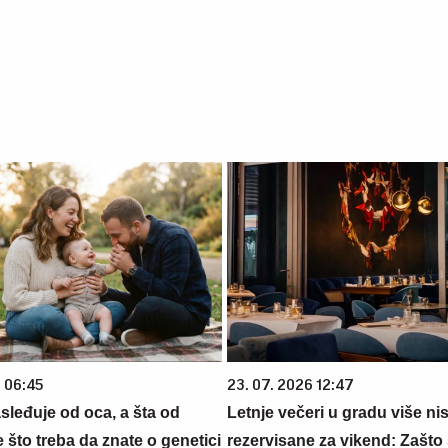
6 06:45
23. 07. 2026 12:47
sleđuje od oca, a šta od
Letnje večeri u gradu više ni
što treba da znate o genetici
rezervisane za vikend: Zašto 