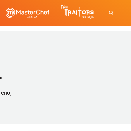
.
renoj