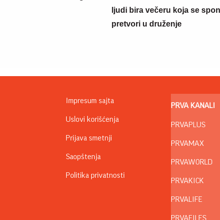
ljudi bira večeru koja se spo
pretvori u druženje
Impresum sajta
PRVA KANALI
Uslovi korišćenja
PRVAPLUS
Prijava smetnji
PRVAMAX
Saopštenja
PRVAWORLD
Politika privatnosti
PRVAKICK
PRVALIFE
PRVAFILES