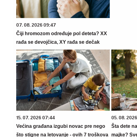
07. 08. 2026 09:47
Čiji hromozom određuje pol deteta? XX
rađa se devojčica, XY rađa se dečak
15. 07. 2026 07:44
05. 08. 202
Većina građana izgubi novac pre nego
Šta dete na
što stigne na letovanje - ovih 7 troškova
majke? Sve 