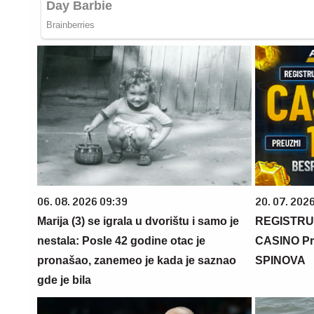
06. 08. 2026 09:39
20. 07. 202
Marija (3) se igrala u dvorištu i samo je
REGISTRU
nestala: Posle 42 godine otac je
CASINO Pr
pronašao, zanemeo je kada je saznao
SPINOVA
gde je bila