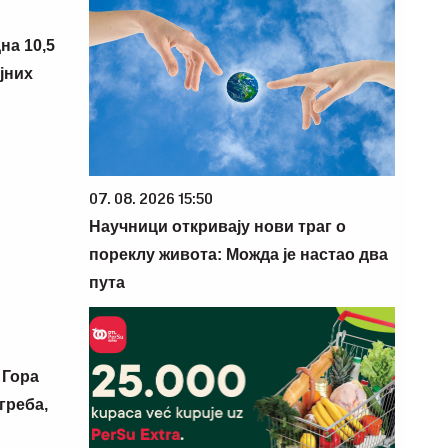
на 10,5
јних
07. 08. 2026 15:50
Научници откривају нови траг о
пореклу живота: Можда је настао два
пута
 Гора
греба,