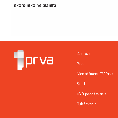
skoro niko ne planira
Kontakt
Prva
Menadžment TV Prva
Studio
16:9 podešavanja
Oglašavanje