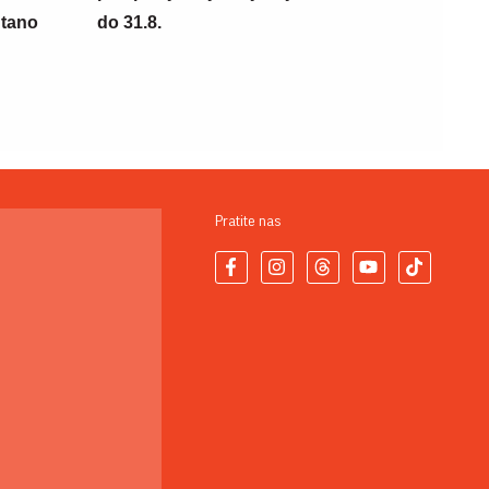
ntano
do 31.8.
Pratite nas