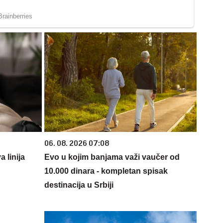
06. 08. 2026 07:08
 linija
Evo u kojim banjama važi vaučer od
10.000 dinara - kompletan spisak
destinacija u Srbiji