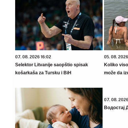
07. 08. 2026 16:02
05. 08. 2026
Selektor Litvanije saopštio spisak
Koliko vis
košarkaša za Tursku i BiH
može da iz
07. 08. 2026
Водостај 