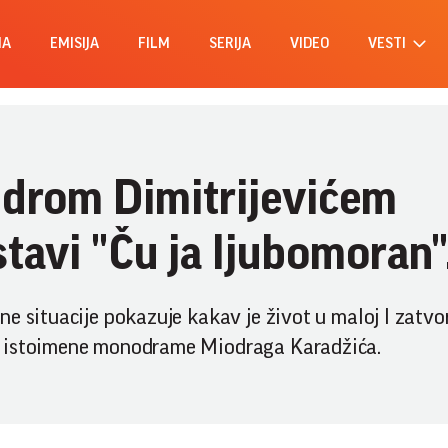
MA
EMISIJA
FILM
SERIJA
VIDEO
VESTI
drom Dimitrijevićem
tavi "Ču ja ljubomoran"
e situacije pokazuje kakav je život u maloj I zatvo
a istoimene monodrame Miodraga Karadžića.