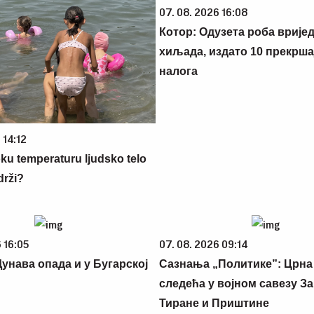
07. 08. 2026 16:08
Котор: Одузета роба вријед
хиљада, издато 10 прекрша
налога
 14:12
oku temperaturu ljudsko telo
drži?
 16:05
07. 08. 2026 09:14
Дунава опада и у Бугарској
Сазнања „Политике”: Црна
следећа у војном савезу За
Тиране и Приштине