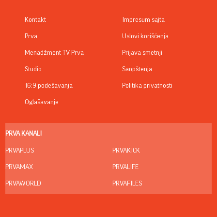
Kontakt
Impresum sajta
Prva
Uslovi korišćenja
Menadžment TV Prva
Prijava smetnji
Studio
Saopštenja
16:9 podešavanja
Politika privatnosti
Oglašavanje
PRVA KANALI
PRVAPLUS
PRVAKICK
PRVAMAX
PRVALIFE
PRVAWORLD
PRVAFILES