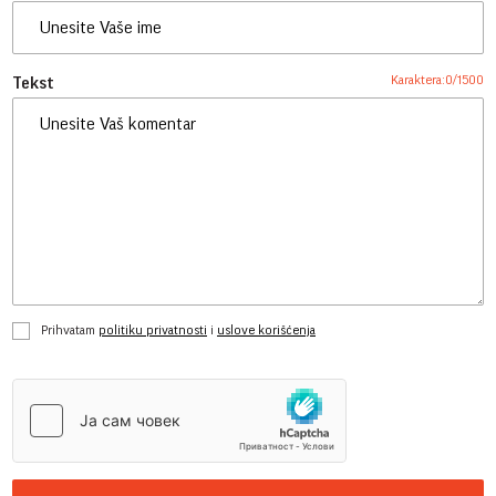
Karaktera:
0
/
1500
Tekst
Prihvatam
politiku privatnosti
i
uslove korišćenja