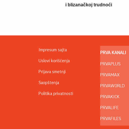
i blizanačkoj trudnoći
Impresum sajta
PRVA KANALI
Uslovi korišćenja
PRVAPLUS
Prijava smetnji
PRVAMAX
Saopštenja
PRVAWORLD
Politika privatnosti
PRVAKICK
PRVALIFE
PRVAFILES