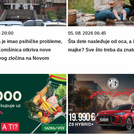
6 20:00
05. 08. 2026 06:45
je imao psihičke probleme,
Šta dete nasleđuje od oca, a 
 Komšinica otkriva nove
majke? Sve što treba da znate
zivog zločina na Novom