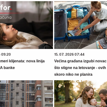
6 09:20
15. 07. 2026 07:44
eri klijenata: nova linija
Većina građana izgubi novac
TA banke
što stigne na letovanje - ovih
skoro niko ne planira