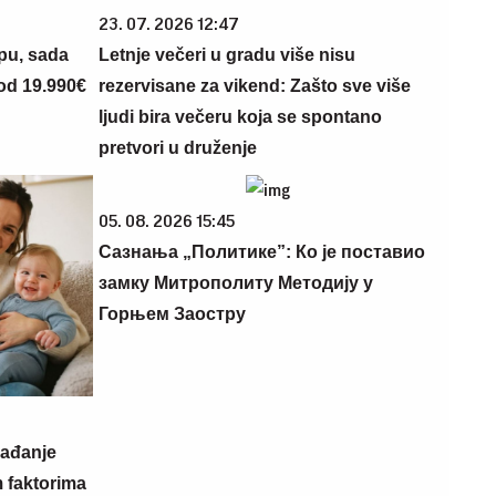
23. 07. 2026 12:47
opu, sada
Letnje večeri u gradu više nisu
 od 19.990€
rezervisane za vikend: Zašto sve više
ljudi bira večeru koja se spontano
pretvori u druženje
05. 08. 2026 15:45
Сазнања „Политике”: Ко је поставио
замку Митрополиту Методију у
Горњем Заостру
rađanje
m faktorima