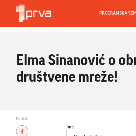
PROGRAMSKA ŠE
Elma Sinanović o obr
društvene mreže!
Podeli:
Ime