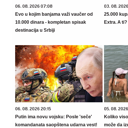
06. 08. 2026 07:08
03. 08. 202
Evo u kojim banjama važi vaučer od
25.000 kup
10.000 dinara - kompletan spisak
Extra. A ti
destinacija u Srbiji
06. 08. 2026 20:15
05. 08. 2026
Putin ima novu vojsku: Posle 'seče'
Koliko vis
komandanata saopštena udarna vest!
može da iz