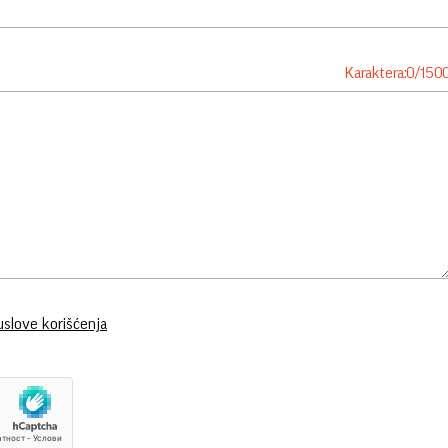
Karaktera:
0
/
150
uslove korišćenja