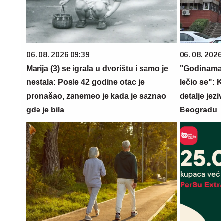
06. 08. 2026 09:39
06. 08. 202
Marija (3) se igrala u dvorištu i samo je
"Godinama 
nestala: Posle 42 godine otac je
lečio se":
pronašao, zanemeo je kada je saznao
detalje je
gde je bila
Beogradu