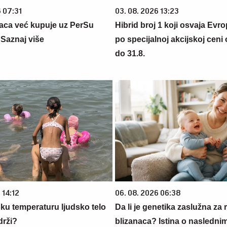
6 07:31
03. 08. 2026 13:23
aca već kupuje uz PerSu
Hibrid broj 1 koji osvaja Evr
? Saznaj više
po specijalnoj akcijskoj ceni
do 31.8.
 14:12
06. 08. 2026 06:38
oku temperaturu ljudsko telo
Da li je genetika zaslužna za 
drži?
blizanaca? Istina o nasledni