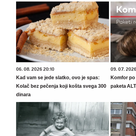
06. 08. 2026 20:10
09. 07. 202
Kad vam se jede slatko, ovo je spas:
Komfor po m
Kolač bez pečenja koji košta svega 300
paketa AL
dinara