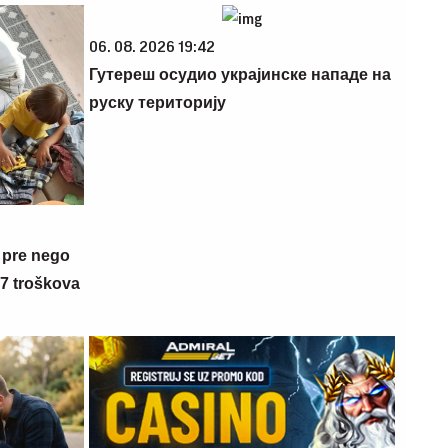
06. 08. 2026 19:42
Гутереш осудио украјинске нападе на
руску територију
 pre nego
 7 troškova