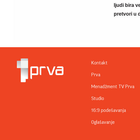
ljudi bira 
pretvori u 
Kontakt
Prva
Menadžment TV Prva
Studio
16:9 podešavanja
Oglašavanje