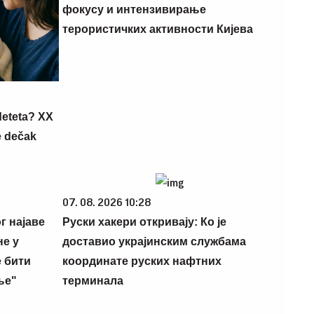
фокусу и интензивирање
терористичких активности Кијева
deteta? XX
e dečak
07. 08. 2026 10:28
г најаве
Руски хакери откривају: Ко је
е у
доставио украјинским службама
е бити
координате руских нафтних
ње"
терминала