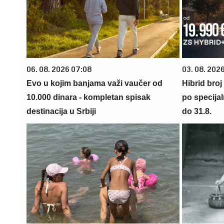
06. 08. 2026 07:08
03. 08. 2026
Evo u kojim banjama važi vaučer od
Hibrid broj
10.000 dinara - kompletan spisak
po specijal
destinacija u Srbiji
do 31.8.