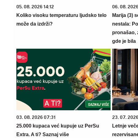
05. 08. 2026 14:12
06. 08. 202
Koliko visoku temperaturu ljudsko telo
Marija (3) 
može da izdrži?
nestala: Po
pronašao, 
gde je bila
03. 08. 2026 07:31
23. 07. 202
25.000 kupaca već kupuje uz PerSu
Letnje veče
Extra. A ti? Saznaj više
rezervisane