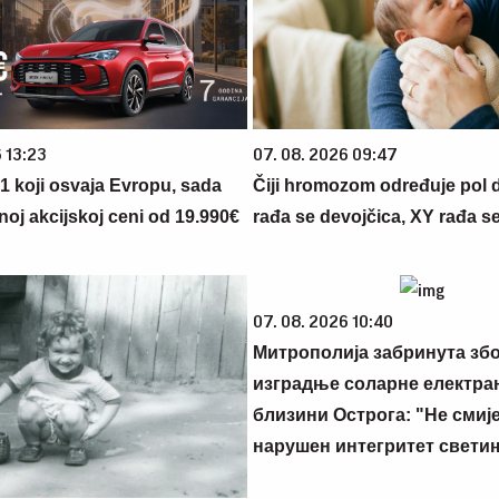
 13:23
07. 08. 2026 09:47
 1 koji osvaja Evropu, sada
Čiji hromozom određuje pol 
noj akcijskoj ceni od 19.990€
rađa se devojčica, XY rađa s
07. 08. 2026 10:40
Митрополија забринута збо
изградње соларне електран
близини Острога: "Не смиј
нарушен интегритет свети