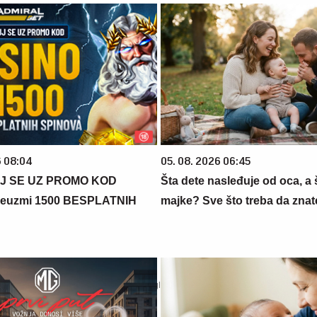
6 08:04
05. 08. 2026 06:45
J SE UZ PROMO KOD
Šta dete nasleđuje od oca, a 
euzmi 1500 BESPLATNIH
majke? Sve što treba da znate