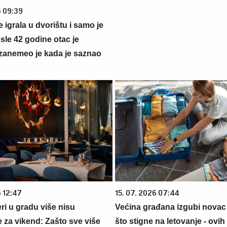
6 09:39
se igrala u dvorištu i samo je
sle 42 godine otac je
zanemeo je kada je saznao
6 12:47
15. 07. 2026 07:44
ri u gradu više nisu
Većina građana izgubi novac
 za vikend: Zašto sve više
što stigne na letovanje - ovih