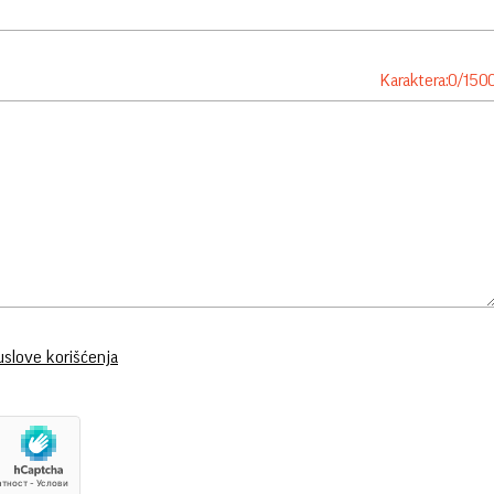
Karaktera:
0
/
150
uslove korišćenja