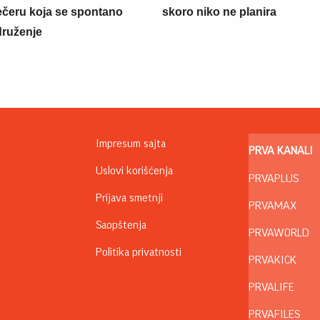
večeru koja se spontano
skoro niko ne planira
druženje
Impresum sajta
PRVA KANALI
Uslovi korišćenja
PRVAPLUS
Prijava smetnji
PRVAMAX
Saopštenja
PRVAWORLD
Politika privatnosti
PRVAKICK
PRVALIFE
PRVAFILES